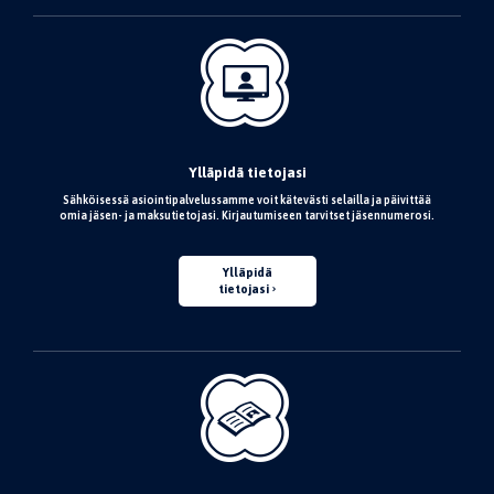
Ylläpidä tietojasi
Sähköisessä asiointipalvelussamme voit kätevästi selailla ja päivittää
omia jäsen- ja maksutietojasi. Kirjautumiseen tarvitset jäsennumerosi.
Ylläpidä
tietojasi