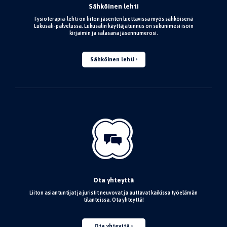
Sähköinen lehti
Fysioterapia-lehti on liiton jäsenten luettavissa myös sähköisenä
Lukusali-palvelussa. Lukusalin käyttäjätunnus on sukunimesi isoin
kirjaimin ja salasana jäsennumerosi.
Sähköinen lehti
Ota yhteyttä
Liiton asiantuntijat ja juristit neuvovat ja auttavat kaikissa työelämän
tilanteissa. Ota yhteyttä!
Ota yhteyttä