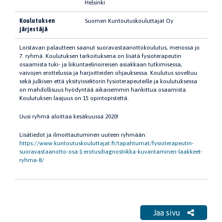
Helsinki
Koulutuksen
Suomen Kuntoutuskouluttajat Oy
järjestäjä
Loistavan palautteen saanut suoravastaanottokoulutus, menossa jo
7. ryhmä. Koulutuksen tarkoituksena on lisätä fysioterapeutin
osaamista tuki- ja liikuntaelinoireisen asiakkaan tutkimisessa,
vaivojen erottelussa ja harjoitteiden ohjauksessa. Koulutus soveltuu
sekä julkisen että yksityissektorin fysioterapeuteille ja koulutuksessa
on mahdollisuus hyödyntää aikaisemmin hankittua osaamista.
Koulutuksen laajuus on 15 opintopistettä.
Uusi ryhmä aloittaa kesäkuussa 2020!
Lisätiedot ja ilmoittautuminen uuteen ryhmään:
https://www.kuntoutuskouluttajat.fi/tapahtumat/fysioterapeutin-
suoravastaanotto-osa-1-erotusdiagnostiikka-kuvantaminen-laakkeet-
ryhma-8/
Jaa sivu