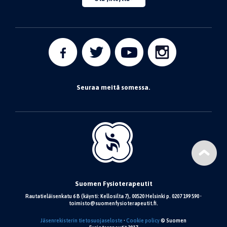
Seuraa meitä somessa.
Suomen Fysioterapeutit
Rautatieläisenkatu 6 B (käynti: Kellosilta 7), 00520 Helsinki p. 0207 199 590 •
toimisto@suomenfysioterapeutit.fi.
Jäsenrekisterin tietosuojaseloste
•
Cookie policy
© Suomen