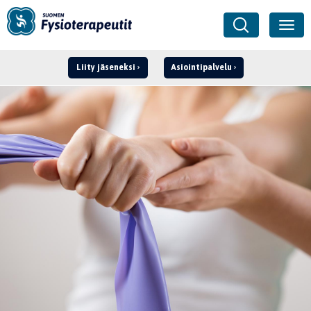
Liity jäseneksi
Asiointipalvelu
Kirjaudu ›