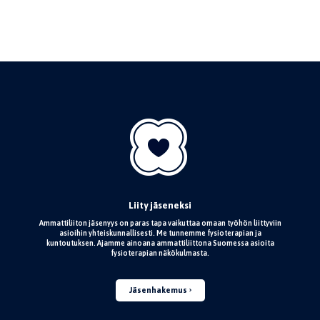
Liity jäseneksi
Ammattiliiton jäsenyys on paras tapa vaikuttaa omaan työhön liittyviin
asioihin yhteiskunnallisesti. Me tunnemme fysioterapian ja
kuntoutuksen. Ajamme ainoana ammattiliittona Suomessa asioita
fysioterapian näkökulmasta.
Jäsenhakemus