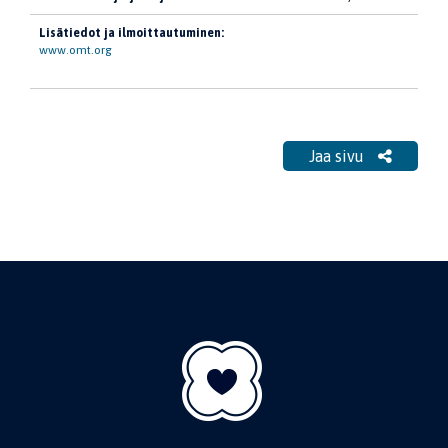
Lisätiedot ja ilmoittautuminen:
www.omt.org
Jaa sivu