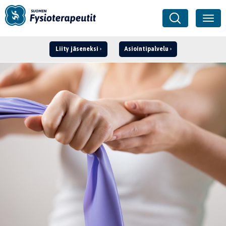
Liity jäseneksi
Asiointipalvelu
Kirjaudu ›