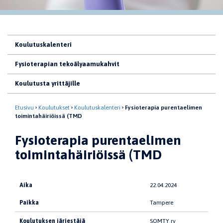
Koulutuskalenteri
Fysioterapian tekoälyaamukahvit
Koulutusta yrittäjille
Etusivu
Koulutukset
Koulutuskalenteri
Fysioterapia purentaelimen
toimintahäiriöissä (TMD
Fysioterapia purentaelimen
toimintahäiriöissä (TMD
Aika
22.04.2024
Paikka
Tampere
Koulutuksen järjestäjä
SOMTY ry