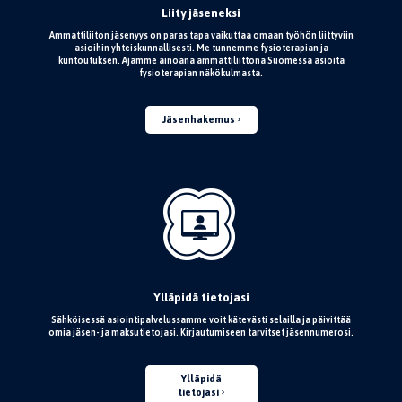
Liity jäseneksi
Ammattiliiton jäsenyys on paras tapa vaikuttaa omaan työhön liittyviin
asioihin yhteiskunnallisesti. Me tunnemme fysioterapian ja
kuntoutuksen. Ajamme ainoana ammattiliittona Suomessa asioita
fysioterapian näkökulmasta.
Jäsenhakemus
Ylläpidä tietojasi
Sähköisessä asiointipalvelussamme voit kätevästi selailla ja päivittää
omia jäsen- ja maksutietojasi. Kirjautumiseen tarvitset jäsennumerosi.
Ylläpidä
tietojasi