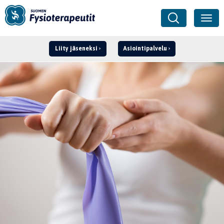
Liity jäseneksi
Asiointipalvelu
Kirjaudu ›