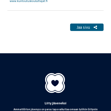
www.kuntoutuskouluttajat.fi
Jaa sivu
Liity jäseneksi
Ammattiliiton jäsenyys on paras tapa vaikuttaa omaan työhön liittyviin