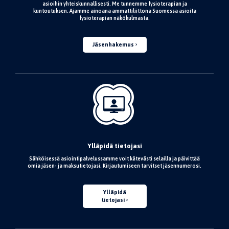
asioihin yhteiskunnallisesti. Me tunnemme fysioterapian ja
kuntoutuksen. Ajamme ainoana ammattiliittona Suomessa asioita
fysioterapian näkökulmasta.
Jäsenhakemus
Ylläpidä tietojasi
Sähköisessä asiointipalvelussamme voit kätevästi selailla ja päivittää
omia jäsen- ja maksutietojasi. Kirjautumiseen tarvitset jäsennumerosi.
Ylläpidä
tietojasi