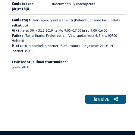
Koulutuksen
Uudenmaan Fysioterapeutit
järjestäjä
Kouluttaja:
Jari Tapio, fysioterapeutti (Kehonhuoltamo FixIt, Selätä
selkäkipu)
Aika:
la-su 30. – 31.3.2019: la klo 9.00 –17.00 ja su 9.00 –16.00
Paikka:
Tattariharju, Fysiotreenari, Valuraudankuja 6, 3 krs, 00700
Helsinki
Hinta:
UF:n opiskelijajäsenet 150 €, muut UF:n jäsenet 250 €, ei-
jäsenet 350 €
Lisätiedot ja ilmoittautuminen:
www.uffi.fi
Jaa sivu