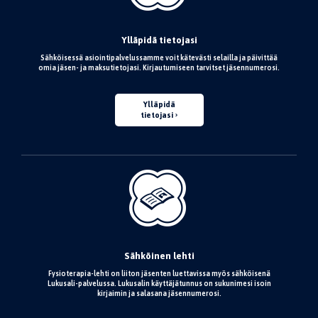
Ylläpidä tietojasi
Sähköisessä asiointipalvelussamme voit kätevästi selailla ja päivittää
omia jäsen- ja maksutietojasi. Kirjautumiseen tarvitset jäsennumerosi.
Ylläpidä
tietojasi
Sähköinen lehti
Fysioterapia-lehti on liiton jäsenten luettavissa myös sähköisenä
Lukusali-palvelussa. Lukusalin käyttäjätunnus on sukunimesi isoin
kirjaimin ja salasana jäsennumerosi.