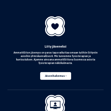
Liity jäseneksi
Ammattiliiton jäsenyys on paras tapa vaikuttaa omaan työhön liittyviin
asioihin yhteiskunnallisesti. Me tunnemme fysioterapian ja
kuntoutuksen. Ajamme ainoana ammattiliittona Suomessa asioita
fysioterapian näkökulmasta.
Jäsenhakemus