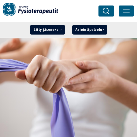
Liity jäseneksi
Asiointipalvelu
Kirjaudu ›