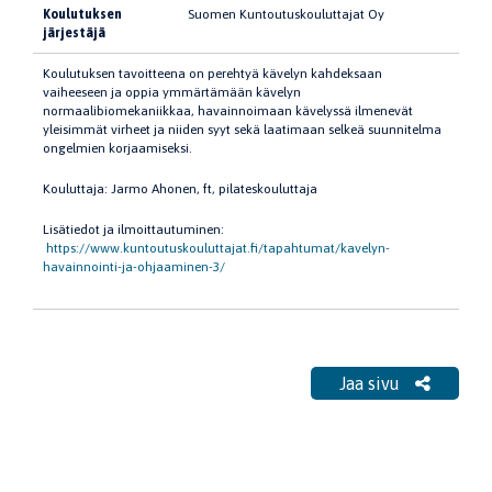
Koulutuksen
Suomen Kuntoutuskouluttajat Oy
järjestäjä
Koulutuksen tavoitteena on perehtyä kävelyn kahdeksaan
vaiheeseen ja oppia ymmärtämään kävelyn
normaalibiomekaniikkaa, havainnoimaan kävelyssä ilmenevät
yleisimmät virheet ja niiden syyt sekä laatimaan selkeä suunnitelma
ongelmien korjaamiseksi.
Kouluttaja: Jarmo Ahonen, ft, pilateskouluttaja
Lisätiedot ja ilmoittautuminen:
https://www.kuntoutuskouluttajat.fi/tapahtumat/kavelyn-
havainnointi-ja-ohjaaminen-3/
Jaa sivu