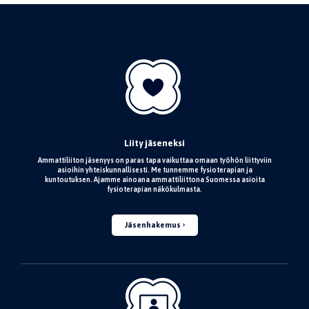
Liity jäseneksi
Ammattiliiton jäsenyys on paras tapa vaikuttaa omaan työhön liittyviin
asioihin yhteiskunnallisesti. Me tunnemme fysioterapian ja
kuntoutuksen. Ajamme ainoana ammattiliittona Suomessa asioita
fysioterapian näkökulmasta.
Jäsenhakemus