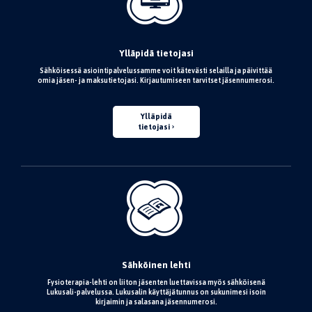
Ylläpidä tietojasi
Sähköisessä asiointipalvelussamme voit kätevästi selailla ja päivittää
omia jäsen- ja maksutietojasi. Kirjautumiseen tarvitset jäsennumerosi.
Ylläpidä
tietojasi
Sähköinen lehti
Fysioterapia-lehti on liiton jäsenten luettavissa myös sähköisenä
Lukusali-palvelussa. Lukusalin käyttäjätunnus on sukunimesi isoin
kirjaimin ja salasana jäsennumerosi.