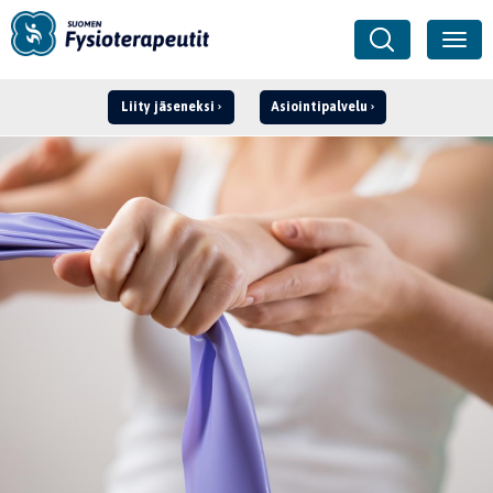
Liity jäseneksi
Asiointipalvelu
Kirjaudu ›