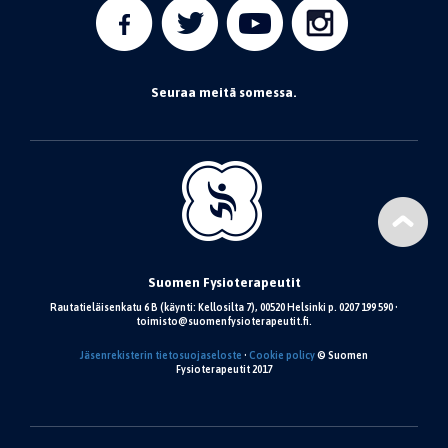
Seuraa meitä somessa.
Suomen Fysioterapeutit
Rautatieläisenkatu 6 B (käynti: Kellosilta 7), 00520 Helsinki p. 0207 199 590 •
toimisto@suomenfysioterapeutit.fi.
Jäsenrekisterin tietosuojaseloste
•
Cookie policy
© Suomen
Fysioterapeutit 2017