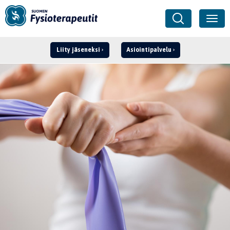
Liity jäseneksi
Asiointipalvelu
Kirjaudu ›