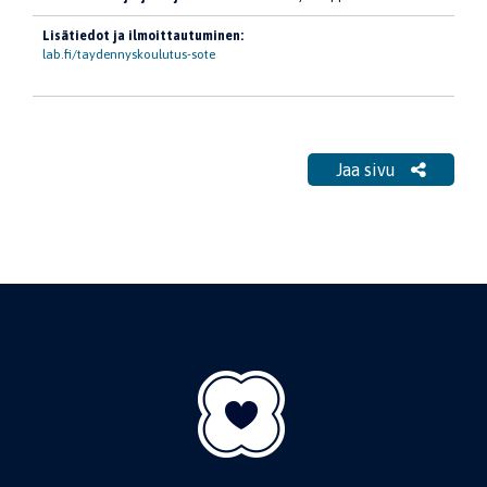
Lisätiedot ja ilmoittautuminen:
lab.fi/taydennyskoulutus-sote
Jaa sivu