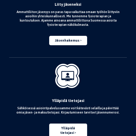
Liity jäseneksi
Ammattiliiton jäsenyys on paras tapa vaikuttaa omaan työhön liittyviin
asioihin yhteiskunnallisesti. Me tunnemme fysioterapian ja
kuntoutuksen. Ajamme ainoana ammattiliittona Suomessa asioita
fysioterapian näkökulmasta.
Jäsenhakemus
Ylläpidä tietojasi
Sähköisessä asiointipalvelussamme voit kätevästi selailla ja päivittää
omia jäsen- ja maksutietojasi. Kirjautumiseen tarvitset jäsennumerosi.
Ylläpidä
tietojasi