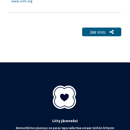
www.omt.org
Jaa sivu
Liity jäseneksi
Ammattiliiton jäsenyys on paras tapa vaikuttaa omaan työhön liittyviin