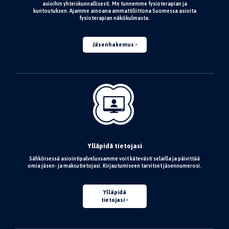
asioihin yhteiskunnallisesti. Me tunnemme fysioterapian ja
kuntoutuksen. Ajamme ainoana ammattiliittona Suomessa asioita
fysioterapian näkökulmasta.
Jäsenhakemus
Ylläpidä tietojasi
Sähköisessä asiointipalvelussamme voit kätevästi selailla ja päivittää
omia jäsen- ja maksutietojasi. Kirjautumiseen tarvitset jäsennumerosi.
Ylläpidä
tietojasi