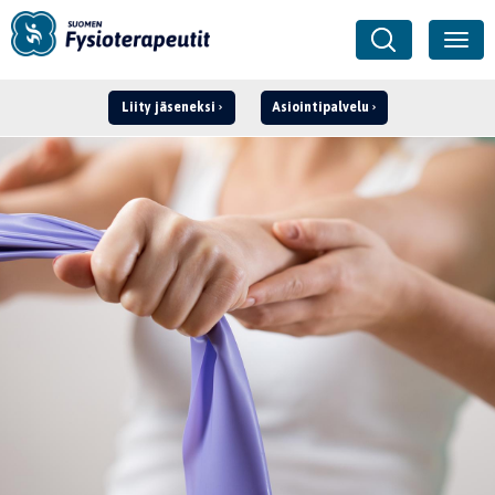
Liity jäseneksi
Asiointipalvelu
Kirjaudu ›