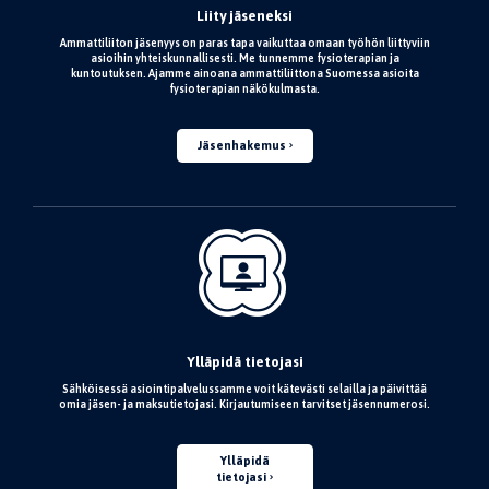
Liity jäseneksi
Ammattiliiton jäsenyys on paras tapa vaikuttaa omaan työhön liittyviin
asioihin yhteiskunnallisesti. Me tunnemme fysioterapian ja
kuntoutuksen. Ajamme ainoana ammattiliittona Suomessa asioita
fysioterapian näkökulmasta.
Jäsenhakemus
Ylläpidä tietojasi
Sähköisessä asiointipalvelussamme voit kätevästi selailla ja päivittää
omia jäsen- ja maksutietojasi. Kirjautumiseen tarvitset jäsennumerosi.
Ylläpidä
tietojasi