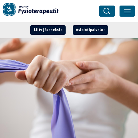
Liity jäseneksi
Asiointipalvelu
Kirjaudu ›