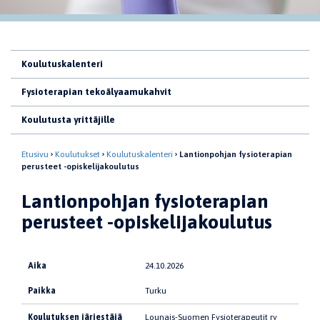
Koulutuskalenteri
Fysioterapian tekoälyaamukahvit
Koulutusta yrittäjille
Etusivu
Koulutukset
Koulutuskalenteri
Lantionpohjan fysioterapian
perusteet -opiskelijakoulutus
Lantionpohjan fysioterapian
perusteet -opiskelijakoulutus
Aika
24.10.2026
Paikka
Turku
Koulutuksen järjestäjä
Lounais-Suomen Fysioterapeutit ry