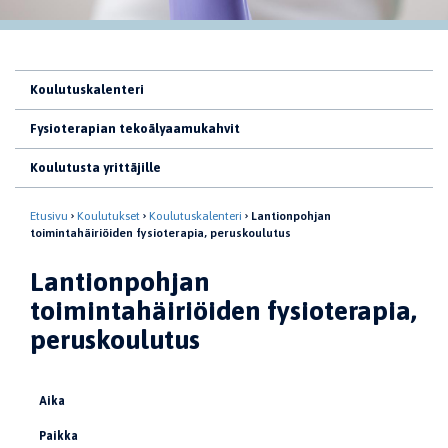
Koulutuskalenteri
Fysioterapian tekoälyaamukahvit
Koulutusta yrittäjille
Etusivu
Koulutukset
Koulutuskalenteri
Lantionpohjan
toimintahäiriöiden fysioterapia, peruskoulutus
Lantionpohjan
toimintahäiriöiden fysioterapia,
peruskoulutus
Aika
10.
Paikka
Fysi