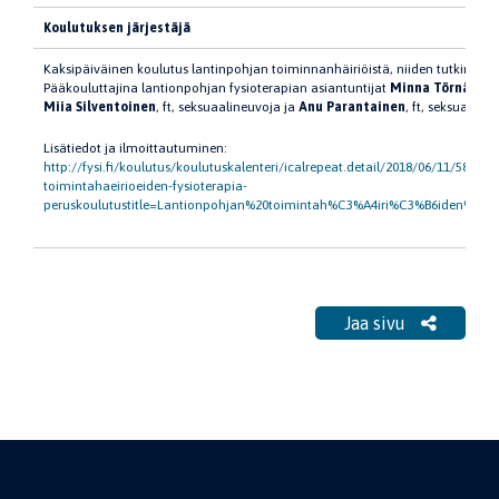
Koulutuksen järjestäjä
Fysi
Kaksipäiväinen koulutus lantinpohjan toiminnanhäiriöistä, niiden tutkimisest
Pääkouluttajina lantionpohjan fysioterapian asiantuntijat
Minna Törnävä
ft
Miia Silventoinen
, ft, seksuaalineuvoja ja
Anu Parantainen
, ft, seksuaalin
Lisätiedot ja ilmoittautuminen:
http://fysi.fi/koulutus/koulutuskalenteri/icalrepeat.detail/2018/06/11/581/-/
toimintahaeirioeiden-fysioterapia-
peruskoulutustitle=Lantionpohjan%20toimintah%C3%A4iri%C3%B6iden%20fys
Jaa sivu