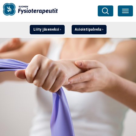
Liity jäseneksi
Asiointipalvelu
Kirjaudu ›