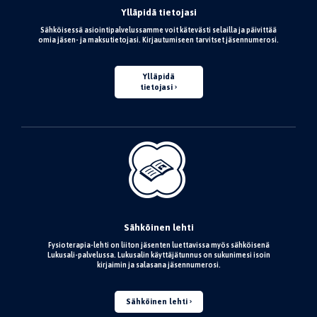
Ylläpidä tietojasi
Sähköisessä asiointipalvelussamme voit kätevästi selailla ja päivittää
omia jäsen- ja maksutietojasi. Kirjautumiseen tarvitset jäsennumerosi.
Ylläpidä
tietojasi
Sähköinen lehti
Fysioterapia-lehti on liiton jäsenten luettavissa myös sähköisenä
Lukusali-palvelussa. Lukusalin käyttäjätunnus on sukunimesi isoin
kirjaimin ja salasana jäsennumerosi.
Sähköinen lehti