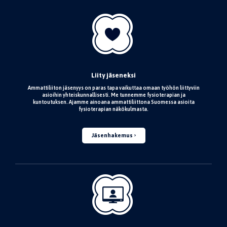
Liity jäseneksi
Ammattiliiton jäsenyys on paras tapa vaikuttaa omaan työhön liittyviin
asioihin yhteiskunnallisesti. Me tunnemme fysioterapian ja
kuntoutuksen. Ajamme ainoana ammattiliittona Suomessa asioita
fysioterapian näkökulmasta.
Jäsenhakemus