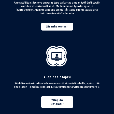
Ammattiliiton jäsenyys on paras tapa vaikuttaa omaan työhön liittyviin
asioihin yhteiskunnallisesti. Me tunnemme fysioterapian ja
kuntoutuksen. Ajamme ainoana ammattiliittona Suomessa asioita
fysioterapian näkökulmasta.
Jäsenhakemus
Ylläpidä tietojasi
Sähköisessä asiointipalvelussamme voit kätevästi selailla ja päivittää
omia jäsen- ja maksutietojasi. Kirjautumiseen tarvitset jäsennumerosi.
Ylläpidä
tietojasi