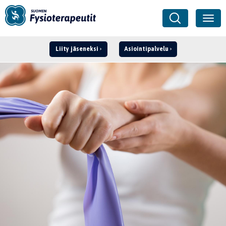
Liity jäseneksi
Asiointipalvelu
Kirjaudu ›