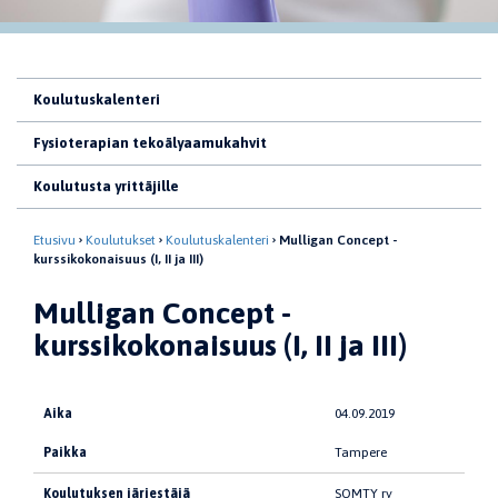
Koulutuskalenteri
Fysioterapian tekoälyaamukahvit
Koulutusta yrittäjille
Etusivu
Koulutukset
Koulutuskalenteri
Mulligan Concept -
kurssikokonaisuus (I, II ja III)
Mulligan Concept -
kurssikokonaisuus (I, II ja III)
Aika
04.09.2019
Paikka
Tampere
Koulutuksen järjestäjä
SOMTY ry