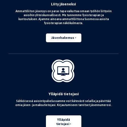
Liity jäseneksi
Ammattiliiton jäsenyys on paras tapa vaikuttaa omaan työhön liittyviin
asioihin yhteiskunnallisesti. Me tunnemme fysioterapian ja
kuntoutuksen. Ajamme ainoana ammattiliittona Suomessa asioita
fysioterapian näkökulmasta.
Jäsenhakemus
Ylläpidä tietojasi
Sähköisessä asiointipalvelussamme voit kätevästi selailla ja päivittää
omia jäsen- ja maksutietojasi. Kirjautumiseen tarvitset jäsennumerosi.
Ylläpidä
tietojasi