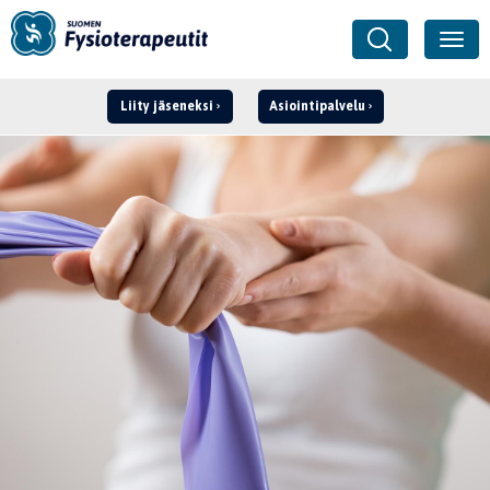
Liity jäseneksi
Asiointipalvelu
Kirjaudu ›