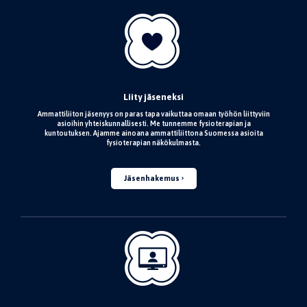
Liity jäseneksi
Ammattiliiton jäsenyys on paras tapa vaikuttaa omaan työhön liittyviin
asioihin yhteiskunnallisesti. Me tunnemme fysioterapian ja
kuntoutuksen. Ajamme ainoana ammattiliittona Suomessa asioita
fysioterapian näkökulmasta.
Jäsenhakemus