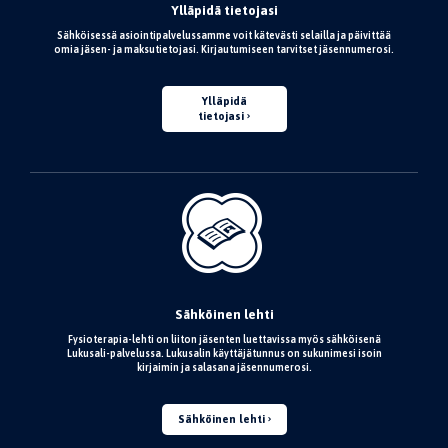
Ylläpidä tietojasi
Sähköisessä asiointipalvelussamme voit kätevästi selailla ja päivittää
omia jäsen- ja maksutietojasi. Kirjautumiseen tarvitset jäsennumerosi.
Ylläpidä
tietojasi
Sähköinen lehti
Fysioterapia-lehti on liiton jäsenten luettavissa myös sähköisenä
Lukusali-palvelussa. Lukusalin käyttäjätunnus on sukunimesi isoin
kirjaimin ja salasana jäsennumerosi.
Sähköinen lehti