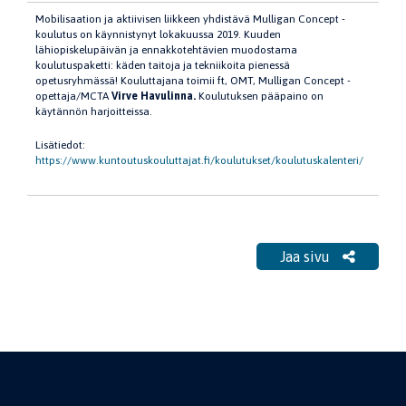
Mobilisaation ja aktiivisen liikkeen yhdistävä Mulligan Concept -
koulutus on käynnistynyt lokakuussa 2019. Kuuden
lähiopiskelupäivän ja ennakkotehtävien muodostama
koulutuspaketti: käden taitoja ja tekniikoita pienessä
opetusryhmässä! Kouluttajana toimii ft, OMT, Mulligan Concept -
opettaja/MCTA
Virve Havulinna.
Koulutuksen pääpaino on
käytännön harjoitteissa.
Lisätiedot:
https://www.kuntoutuskouluttajat.fi/koulutukset/koulutuskalenteri/
Jaa sivu