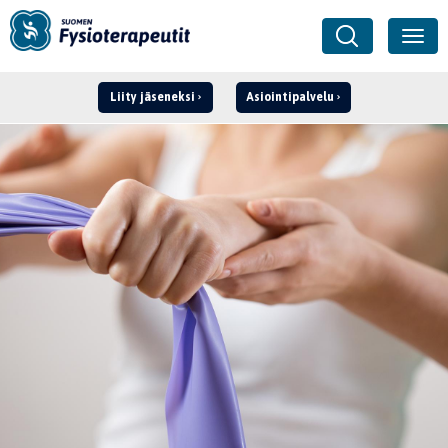
Liity jäseneksi
Asiointipalvelu
Kirjaudu ›