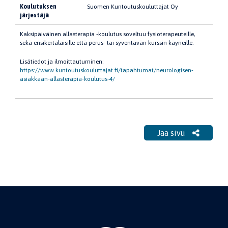
Koulutuksen
Suomen Kuntoutuskouluttajat Oy
järjestäjä
Kaksipäiväinen allasterapia -koulutus soveltuu fysioterapeuteille,
sekä ensikertalaisille että perus- tai syventävän kurssin käyneille.
Lisätiedot ja ilmoittautuminen:
https://www.kuntoutuskouluttajat.fi/tapahtumat/neurologisen-
asiakkaan-allasterapia-koulutus-4/
Jaa sivu