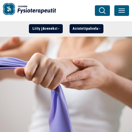
Liity jäseneksi
Asiointipalvelu
Kirjaudu ›