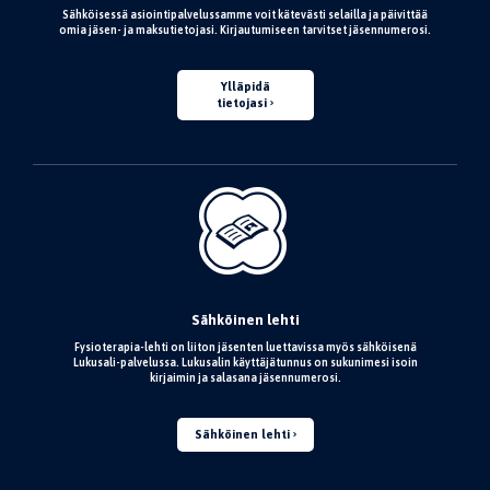
Sähköisessä asiointipalvelussamme voit kätevästi selailla ja päivittää
omia jäsen- ja maksutietojasi. Kirjautumiseen tarvitset jäsennumerosi.
Ylläpidä
tietojasi
Sähköinen lehti
Fysioterapia-lehti on liiton jäsenten luettavissa myös sähköisenä
Lukusali-palvelussa. Lukusalin käyttäjätunnus on sukunimesi isoin
kirjaimin ja salasana jäsennumerosi.
Sähköinen lehti