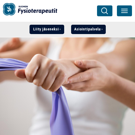
Liity jäseneksi
Asiointipalvelu
Kirjaudu ›