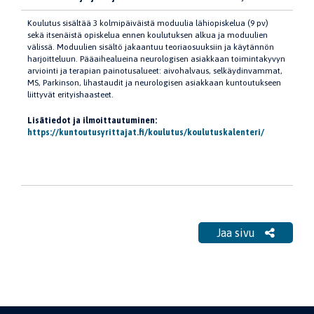
Koulutus sisältää 3 kolmipäiväistä moduulia lähiopiskelua (9 pv)
sekä itsenäistä opiskelua ennen koulutuksen alkua ja moduulien
välissä. Moduulien sisältö jakaantuu teoriaosuuksiin ja käytännön
harjoitteluun. Pääaihealueina neurologisen asiakkaan toimintakyvyn
arviointi ja terapian painotusalueet: aivohalvaus, selkäydinvammat,
MS, Parkinson, lihastaudit ja neurologisen asiakkaan kuntoutukseen
liittyvät erityishaasteet.
Lisätiedot ja ilmoittautuminen:
https://kuntoutusyrittajat.fi/koulutus/koulutuskalenteri/
Jaa sivu