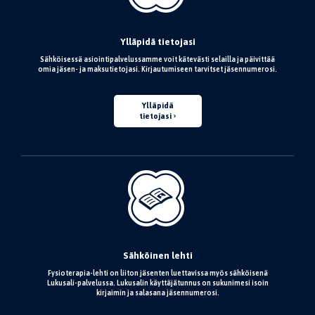
Ylläpidä tietojasi
Sähköisessä asiointipalvelussamme voit kätevästi selailla ja päivittää
omia jäsen- ja maksutietojasi. Kirjautumiseen tarvitset jäsennumerosi.
Ylläpidä
tietojasi
Sähköinen lehti
Fysioterapia-lehti on liiton jäsenten luettavissa myös sähköisenä
Lukusali-palvelussa. Lukusalin käyttäjätunnus on sukunimesi isoin
kirjaimin ja salasana jäsennumerosi.