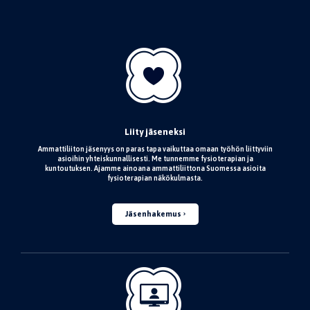
Liity jäseneksi
Ammattiliiton jäsenyys on paras tapa vaikuttaa omaan työhön liittyviin
asioihin yhteiskunnallisesti. Me tunnemme fysioterapian ja
kuntoutuksen. Ajamme ainoana ammattiliittona Suomessa asioita
fysioterapian näkökulmasta.
Jäsenhakemus