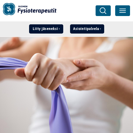
Liity jäseneksi
Asiointipalvelu
Kirjaudu ›