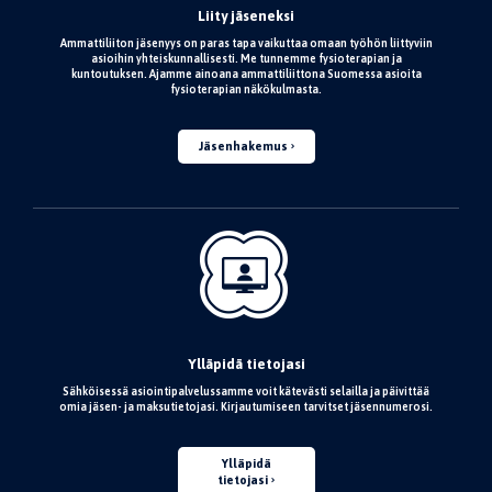
Liity jäseneksi
Ammattiliiton jäsenyys on paras tapa vaikuttaa omaan työhön liittyviin
asioihin yhteiskunnallisesti. Me tunnemme fysioterapian ja
kuntoutuksen. Ajamme ainoana ammattiliittona Suomessa asioita
fysioterapian näkökulmasta.
Jäsenhakemus
Ylläpidä tietojasi
Sähköisessä asiointipalvelussamme voit kätevästi selailla ja päivittää
omia jäsen- ja maksutietojasi. Kirjautumiseen tarvitset jäsennumerosi.
Ylläpidä
tietojasi