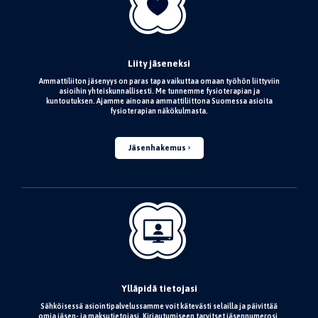
Liity jäseneksi
Ammattiliiton jäsenyys on paras tapa vaikuttaa omaan työhön liittyviin
asioihin yhteiskunnallisesti. Me tunnemme fysioterapian ja
kuntoutuksen. Ajamme ainoana ammattiliittona Suomessa asioita
fysioterapian näkökulmasta.
Jäsenhakemus
Ylläpidä tietojasi
Sähköisessä asiointipalvelussamme voit kätevästi selailla ja päivittää
omia jäsen- ja maksutietojasi. Kirjautumiseen tarvitset jäsennumerosi.