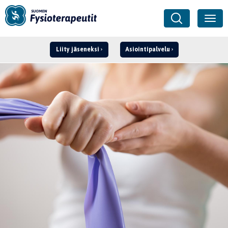
Liity jäseneksi
Asiointipalvelu
Kirjaudu ›