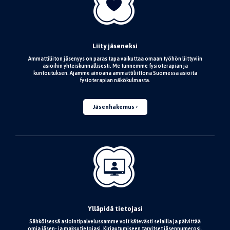
Liity jäseneksi
Ammattiliiton jäsenyys on paras tapa vaikuttaa omaan työhön liittyviin
asioihin yhteiskunnallisesti. Me tunnemme fysioterapian ja
kuntoutuksen. Ajamme ainoana ammattiliittona Suomessa asioita
fysioterapian näkökulmasta.
Jäsenhakemus
Ylläpidä tietojasi
Sähköisessä asiointipalvelussamme voit kätevästi selailla ja päivittää
omia jäsen- ja maksutietojasi. Kirjautumiseen tarvitset jäsennumerosi.