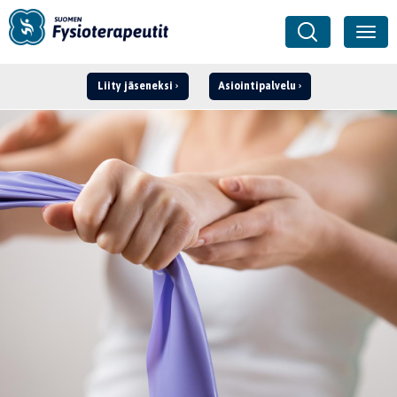
Liity jäseneksi
Asiointipalvelu
Kirjaudu ›