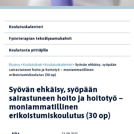
Koulutuskalenteri
Fysioterapian tekoälyaamukahvit
Koulutusta yrittäjille
Etusivu
Koulutukset
Koulutuskalenteri
Syövän ehkäisy, syöpään
sairastuneen hoito ja hoitotyö – moniammatillinen
erikoistumiskoulutus (30 op)
Syövän ehkäisy, syöpään
sairastuneen hoito ja hoitotyö –
moniammatillinen
erikoistumiskoulutus (30 op)
Aika
13.09.2021