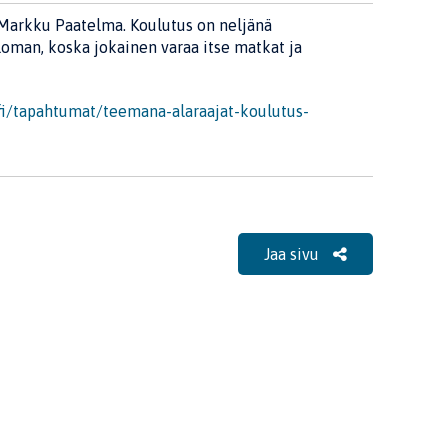
arkku Paatelma. Koulutus on neljänä
loman, koska jokainen varaa itse matkat ja
fi/tapahtumat/teemana-alaraajat-koulutus-
Jaa sivu