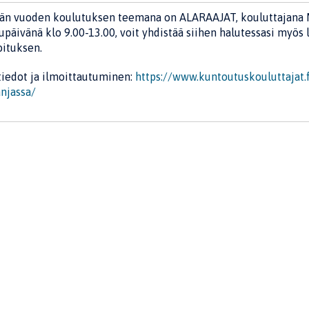
n vuoden koulutuksen teemana on ALARAAJAT, kouluttajana M
päivänä klo 9.00-13.00, voit yhdistää siihen halutessasi myös 
ituksen.
tiedot ja ilmoittautuminen:
https://www.kuntoutuskouluttajat.
njassa/