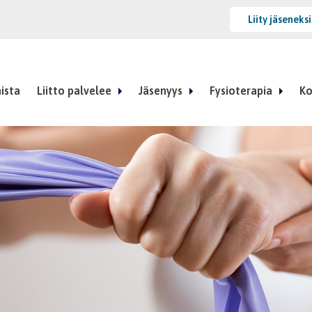
Liity jäseneks
ista
Liitto palvelee
Jäsenyys
Fysioterapia
Ko