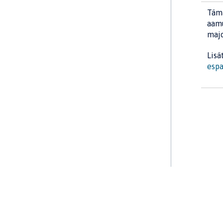
Tämä
aamu
majo
Lisä
espa