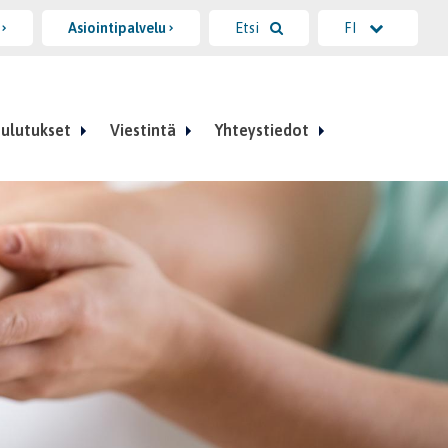
i
Asiointipalvelu
Etsi
FI
ulutukset
Viestintä
Yhteystiedot