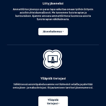
Liity jäseneksi
Ammattiliiton jäsenyys on paras tapa vaikuttaa omaan työhön liittyviin
asioihin yhteiskunnallisesti. Me tunnemme fysioterapian ja
kuntoutuksen. Ajamme ainoana ammattiliittona Suomessa asioita
fysioterapian näkökulmasta.
Jäsenhakemus
Ylläpidä tietojasi
Sähköisessä asiointipalvelussamme voit kätevästi selailla ja päivittää
omia jäsen- ja maksutietojasi. Kirjautumiseen tarvitset jäsennumerosi.
Ylläpidä
tietojasi