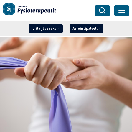
Liity jäseneksi
Asiointipalvelu
Kirjaudu ›