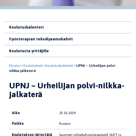
Koulutuskalenteri
Fysioterapian tekoälyaamukahvit
Koulutusta yrittäjille
Etusivu
Koulutukset
Koulutuskalenteri
UPNJ – Urheilijan polvi-
nilkka-jalkaterä
UPNJ – Urheilijan polvi-nilkka-
jalkaterä
Aika
25.10.2019
Paikka
Kuopio
Koulutuksen järjestäjä
Suomen Urheilufysioterapeutit SUFT ry