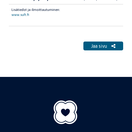
Lisätiedot ja ilmoittautuminen:
www.suft.fi
Jaa sivu