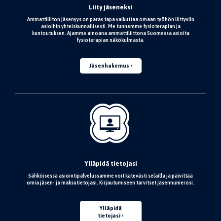
Liity jäseneksi
Ammattiliiton jäsenyys on paras tapa vaikuttaa omaan työhön liittyviin
asioihin yhteiskunnallisesti. Me tunnemme fysioterapian ja
kuntoutuksen. Ajamme ainoana ammattiliittona Suomessa asioita
fysioterapian näkökulmasta.
Jäsenhakemus
Ylläpidä tietojasi
Sähköisessä asiointipalvelussamme voit kätevästi selailla ja päivittää
omia jäsen- ja maksutietojasi. Kirjautumiseen tarvitset jäsennumerosi.
Ylläpidä
tietojasi