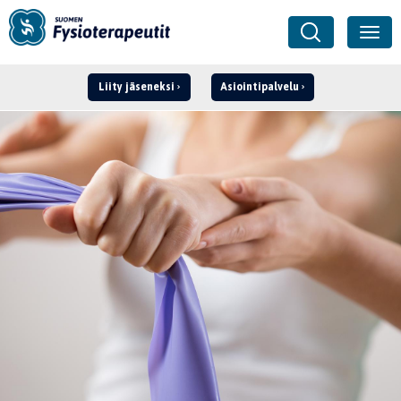
Liity jäseneksi
Asiointipalvelu
Kirjaudu ›