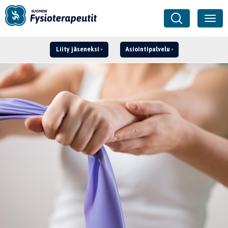
Liity jäseneksi
Asiointipalvelu
Kirjaudu ›