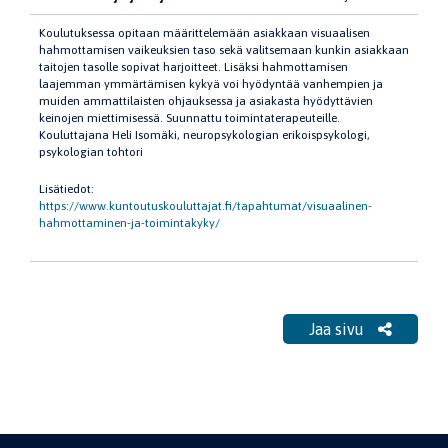
Koulutuksessa opitaan määrittelemään asiakkaan visuaalisen
hahmottamisen vaikeuksien taso sekä valitsemaan kunkin asiakkaan
taitojen tasolle sopivat harjoitteet. Lisäksi hahmottamisen
laajemman ymmärtämisen kykyä voi hyödyntää vanhempien ja
muiden ammattilaisten ohjauksessa ja asiakasta hyödyttävien
keinojen miettimisessä. Suunnattu toimintaterapeuteille.
Kouluttajana Heli Isomäki, neuropsykologian erikoispsykologi,
psykologian tohtori
Lisätiedot:
https://www.kuntoutuskouluttajat.fi/tapahtumat/visuaalinen-
hahmottaminen-ja-toimintakyky/
Jaa sivu