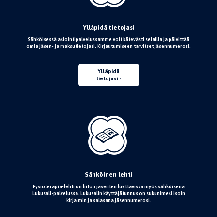
Ylläpidä tietojasi
Sähköisessä asiointipalvelussamme voit kätevästi selailla ja päivittää
omia jäsen- ja maksutietojasi. Kirjautumiseen tarvitset jäsennumerosi.
Ylläpidä
tietojasi
Sähköinen lehti
Fysioterapia-lehti on liiton jäsenten luettavissa myös sähköisenä
Lukusali-palvelussa. Lukusalin käyttäjätunnus on sukunimesi isoin
kirjaimin ja salasana jäsennumerosi.