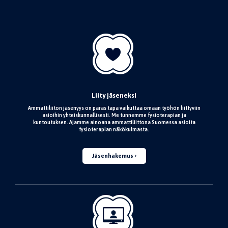
Liity jäseneksi
Ammattiliiton jäsenyys on paras tapa vaikuttaa omaan työhön liittyviin
asioihin yhteiskunnallisesti. Me tunnemme fysioterapian ja
kuntoutuksen. Ajamme ainoana ammattiliittona Suomessa asioita
fysioterapian näkökulmasta.
Jäsenhakemus