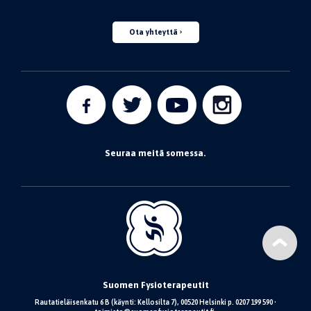
Ota yhteyttä
Seuraa meitä somessa.
Suomen Fysioterapeutit
Rautatieläisenkatu 6 B (käynti: Kellosilta 7), 00520 Helsinki p. 0207 199 590 •