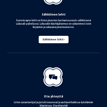
Sähköinen lehti
Fysioterapia-lehti on liiton jäsenten luettavissa myös sähköisenä
Lukusali-palvelussa. Lukusalin käyttäjätunnus on sukunimesi isoin
kirjaimin ja salasana jäsennumerosi.
Sähköinen lehti
Ota yhteyttä
Liiton asiantuntijat ja juristit neuvovat ja auttavat kaikissa työelämän
tilanteissa. Ota yhteyttä!