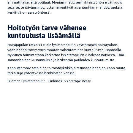
ammattilaiset että potilaat. Moniammatilliseen yhteistyöhön eivät kuulu
sellaiset tehtävänsiirrot, jotka heikentäv
ä
t asiantuntijan mahdollisuuksia
keskittyä omaan työhönsä.
Hoitotyön tarve vähenee
kuntoutusta lisäämällä
Hoitajapulan ratkaisu ei ole fysioterapeutin käyttäminen hoitotyöhön,
vaan hoitoa tarvitsevien määrän vähentäminen kuntoutusta lisäämällä.
Nykyinen toimintatapa karkottaa fysioterapeutit vuodeosastotyöstä, lisää
sairaanhoidon kustannuksia ja heikentää potilaiden kuntoutumista.
Kannustamme sote-alan toimintayksikköjä etsimään hoitajapulaan muita
ratkaisuja yhteistyössä henkilöstön kanssa.
Suomen Fysioterapeutit – Finlands Fysioterapeuter ry