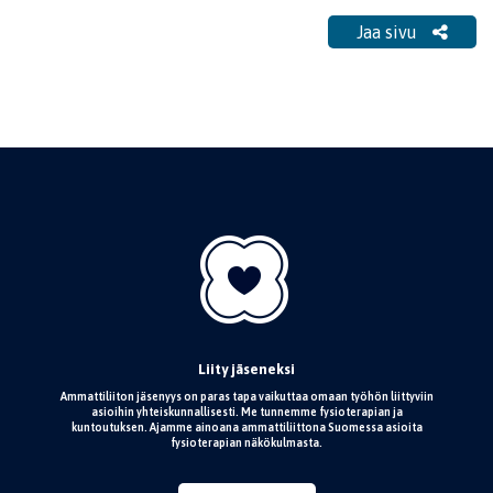
Jaa sivu
Liity jäseneksi
Ammattiliiton jäsenyys on paras tapa vaikuttaa omaan työhön liittyviin
asioihin yhteiskunnallisesti. Me tunnemme fysioterapian ja
kuntoutuksen. Ajamme ainoana ammattiliittona Suomessa asioita
fysioterapian näkökulmasta.