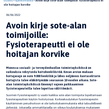
Etusivu
Ajankohtaista
Avoin kirje sote-alan toimijoille: Fysioterapeutti ei
ole hoitajan korvike
06/06/2022
Avoin kirje sote-alan
toimijoille:
Fysioterapeutti ei ole
hoitajan korvike
Monessa sosiaali- ja terveydenhuollon toimintayksikössä on
vaikeuksia rekrytoida hoitohenkilöstöä. Kevan arvion mukaan
hoitajavaje on noin 9.000 henkilöä ja lähes neljännes kuntasektorin
hoitajista tulee eläköitymään seuraavan 10 vuoden aikana. Sote-
alan toimintayksiköissä ilmennyt vajeen paikkaaminen
fysioterapeuteilla tulee lopettaa välittömästi.
Suomen Fysioterapeutit ry vaatii kaikkia sote-alan toimijoita lopettamaan
fysioterapeuttien käytön hoitotyössä. Korkeakoulutetun fysioterapeutin
käyttäminen perushoitoon ei ole tarkoituksenmukaista eikä taloudellisesti
järkevää. Jokaisella ammattilaisella on oikeus koulutuksensa mukaiseen