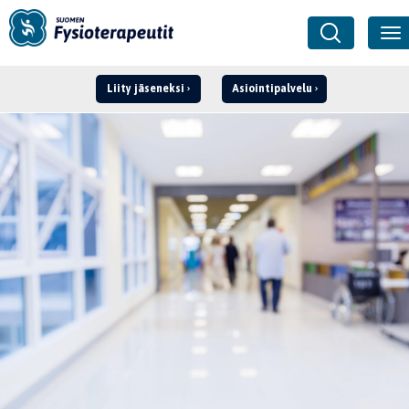
Liity jäseneksi
Asiointipalvelu
Kirjaudu ›