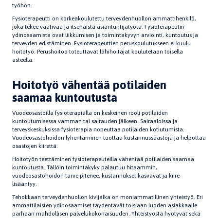
työhön.
Fysioterapeutti on korkeakoulutettu terveydenhuollon ammattihenkilö,
joka tekee vaativaa ja itsenäistä asiantuntijatyötä. Fysioterapeutin
ydinosaamista ovat liikkumisen ja toimintakyvyn arviointi, kuntoutus ja
terveyden edistäminen. Fysioterapeuttien peruskoulutukseen ei kuulu
hoitotyö. Perushoitoa toteuttavat lähihoitajat koulutetaan toisella
asteella.
Hoitotyö vähentää potilaiden
saamaa kuntoutusta
Vuodeosastoilla fysioterapialla on keskeinen rooli potilaiden
kuntoutumisessa vamman tai sairauden jälkeen. Sairaaloissa ja
terveyskeskuksissa fysioterapia nopeuttaa potilaiden kotiutumista.
Vuodeosastohoidon lyhent
ä
minen tuottaa kustannussäästöjä ja helpottaa
osastojen kiirettä.
Hoitotyön teettäminen fysioterapeuteilla vähentää potilaiden saamaa
kuntoutusta. Tällöin toimintakyky palautuu hitaammin,
vuodeosastohoidon tarve pitenee, kustannukset kasvavat ja kiire
lisääntyy.
Tehokkaan terveydenhuollon kivijalka on moniammatillinen yhteistyö. Eri
ammattilaisten ydinosaamiset täydentävät toisiaan luoden asiakkaalle
parhaan mahdollisen palvelukokonaisuuden. Yhteistyöstä hyötyvät sekä