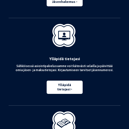
Jäsenhakemus
Ylläpidä tietojasi
Sähköisessä asiointipalvelussamme voit kätevästi selailla ja päivittää
omia jäsen- ja maksutietojasi. Kirjautumiseen tarvitset jäsennumerosi.
Ylläpidä
tietojasi