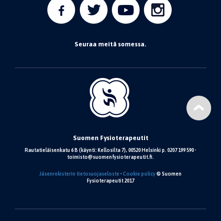
Seuraa meitä somessa.
Suomen Fysioterapeutit
Rautatieläisenkatu 6 B (käynti: Kellosilta 7), 00520 Helsinki p. 0207 199 590 •
toimisto@suomenfysioterapeutit.fi.
Jäsenrekisterin tietosuojaseloste
•
Cookie policy
© Suomen
Fysioterapeutit 2017