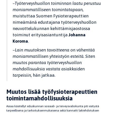
–Työterveyshuollon toiminnan laatu perustuu
moniammatilliseen toimintatapaan,
muistuttaa Suomen Fysioterapeuttien
nimeämänä edustajana työterveyshuollon
neuvottelukunnan kehittämisjaostossa
toiminut erityisasiantuntija
Johanna
Koroma
.
–Lain muutoksen tavoitteena on vähentää
moniammatillisen yhteistyön esteitä. Siten
muutos parantaa työterveyshuollon
mahdollisuuksia vastata asiakkaiden
tarpeisiin,
hän jatkaa.
Muutos lisää työfysioterapeuttien
toimintamahdollisuuksia
Asiaa käsitellyt eduskunnan sosiaali- ja terveysvaliokunta piti esitystä
tarpeellisena ja tarkoituksenmukaisena sekä kannatti lakiehdotuksen