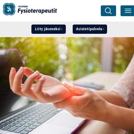
Liity jäseneksi
Asiointipalvelu
Kirjaudu ›