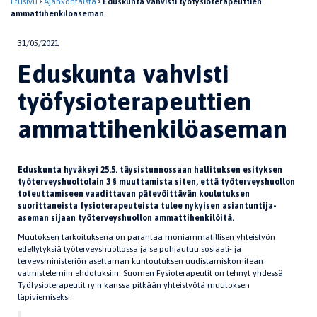
Etusivu
Ajankohtaista
Eduskunta vahvisti työfysioterapeuttien
ammattihenkilöaseman
31/05/2021
Eduskunta vahvisti
työfysioterapeuttien
ammattihenkilöaseman
Eduskunta hyväksyi 25.5. täysistunnossaan hallituksen esityksen
työterveyshuoltolain 3 § muuttamista siten, että työterveyshuollon
toteuttamiseen vaadittavan pätevöittävän koulutuksen
suorittaneista fysioterapeuteista tulee nykyisen asiantuntija-
aseman sijaan työterveyshuollon ammattihenkilöitä.
Muutoksen tarkoituksena on parantaa moniammatillisen yhteistyön
edellytyksiä työterveyshuollossa ja se pohjautuu sosiaali- ja
terveysministeriön asettaman kuntoutuksen uudistamiskomitean
valmistelemiin ehdotuksiin. Suomen Fysioterapeutit on tehnyt yhdessä
Työfysioterapeutit ry:n kanssa pitkään yhteistyötä muutoksen
läpiviemiseksi.