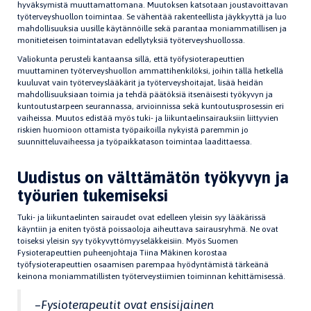
hyväksymistä muuttamattomana. Muutoksen katsotaan joustavoittavan
työterveyshuollon toimintaa. Se vähentää rakenteellista jäykkyyttä ja luo
mahdollisuuksia uusille käytännöille sekä parantaa moniammatillisen ja
monitieteisen toimintatavan edellytyksiä työterveyshuollossa.
Valiokunta perusteli kantaansa sillä, että työfysioterapeuttien
muuttaminen työterveyshuollon ammattihenkilöksi, joihin tällä hetkellä
kuuluvat vain työterveyslääkärit ja työterveyshoitajat, lisää heidän
mahdollisuuksiaan toimia ja tehdä päätöksiä itsenäisesti työkyvyn ja
kuntoutustarpeen seurannassa, arvioinnissa sekä kuntoutusprosessin eri
vaiheissa. Muutos edistää myös tuki- ja liikuntaelinsairauksiin liittyvien
riskien huomioon ottamista työpaikoilla nykyistä paremmin jo
suunnitteluvaiheessa ja työpaikkatason toimintaa laadittaessa.
Uudistus on välttämätön työkyvyn ja
työurien tukemiseksi
Tuki- ja liikuntaelinten sairaudet ovat edelleen yleisin syy lääkärissä
käyntiin ja eniten työstä poissaoloja aiheuttava sairausryhmä. Ne ovat
toiseksi yleisin syy työkyvyttömyyseläkkeisiin. Myös Suomen
Fysioterapeuttien puheenjohtaja Tiina Mäkinen korostaa
työfysioterapeuttien osaamisen parempaa hyödyntämistä tärkeänä
keinona moniammatillisten työterveystiimien toiminnan kehittämisessä.
–Fysioterapeutit ovat ensisijainen