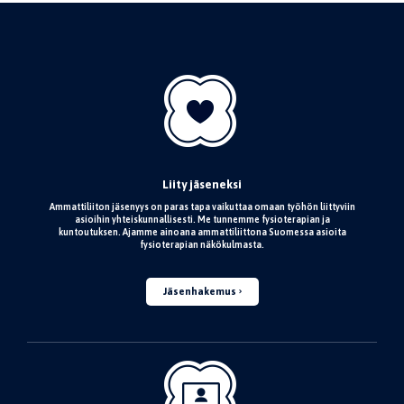
Liity jäseneksi
Ammattiliiton jäsenyys on paras tapa vaikuttaa omaan työhön liittyviin
asioihin yhteiskunnallisesti. Me tunnemme fysioterapian ja
kuntoutuksen. Ajamme ainoana ammattiliittona Suomessa asioita
fysioterapian näkökulmasta.
Jäsenhakemus