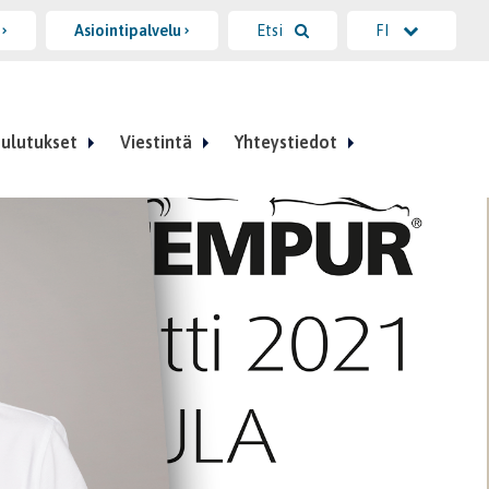
i
Asiointipalvelu
Etsi
FI
ulutukset
Viestintä
Yhteystiedot