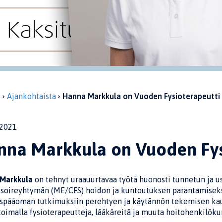
u
Ajankohtaista
Hanna Markkula on Vuoden Fysioterapeutti
2021
nna Markkula on Vuoden Fys
Markkula
on tehnyt uraauurtavaa työtä huonosti tunnetun ja us
soireyhtymän (ME/CFS) hoidon ja kuntoutuksen parantamiseksi
spääoman tutkimuksiin perehtyen ja käytännön tekemisen kautta
oimalla fysioterapeutteja, lääkäreitä ja muuta hoitohenkilöku