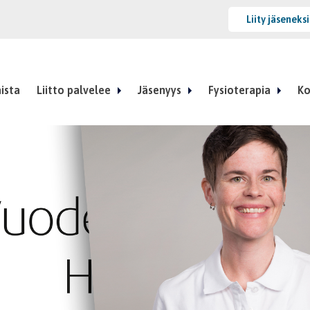
Liity jäseneks
ista
Liitto palvelee
Jäsenyys
Fysioterapia
Ko