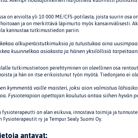
etta. Aiempi nousujohteinen harjoittelu kuormitti potilasta 
a on arviolta yli 10 000 ME/CFS-potilasta, joista suurin osa o
hoitoaan ja on merkittävä läpimurto myös kansainvälisesti. Ak
la kannustaa tutkimustiedon pariin.
kekaa alkuperäistutkimuksia ja tutustukaa aina uusimpaan 
kkea kuunnelkaa asiakasta ja hänen yksilöllisiä tarpeitaan
alle tutkimustietoon perehtyminen on oleellinen osa rentoutu
oista ja hän on itse erikoistunut työn myötä. Tiedonjano ei ole
en kymmentä vaille maisteri, joksi aion valmistua lähiaiko
toa. Fysioterapian opettajan koulutus antaa siihen hyvän p
fysioterapeutti on alan esikuva, innostava toimija ja tunnuste
 Fysioterapeutit ry ja Tempur Sealy Suomi Oy.
ietoja antavat: