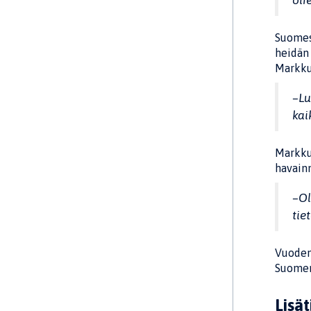
oir
Suomess
heidän 
Markku
–Lu
kai
Markkul
havainn
–Ol
tie
Vuoden 
Suomen
Lisät