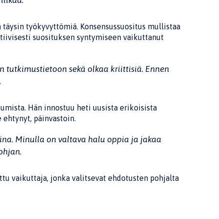
liikaa.
n täysin työkyvyttömiä. Konsensussuositus mullistaa
tiivisesti suosituksen syntymiseen vaikuttanut
tutkimustietoon sekä olkaa kriittisiä. Ennen
.
mista. Hän innostuu heti uusista erikoisista
 ehtynyt, päinvastoin.
ina. Minulla on valtava halu oppia ja jakaa
ohjan.
ttu vaikuttaja, jonka valitsevat ehdotusten pohjalta