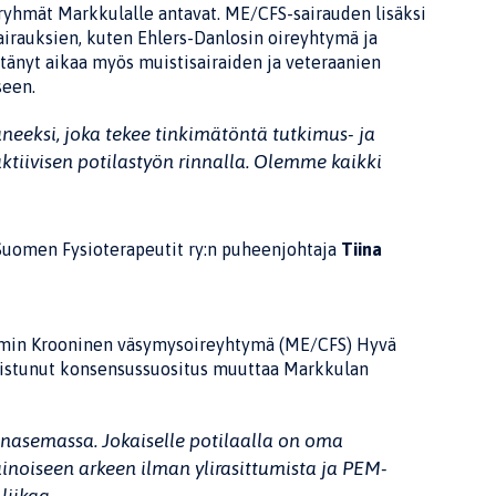
dosryhmät Markkulalle antavat. ME/CFS-sairauden lisäksi
airauksien, kuten Ehlers-Danlosin oireyhtymä ja
ttänyt aikaa myös muistisairaiden ja veteraanien
seen.
neeksi, joka tekee tinkimätöntä tutkimus- ja
ktiivisen potilastyön rinnalla. Olemme kaikki
 Suomen Fysioterapeutit ry:n puheenjohtaja
Tiina
imin Krooninen väsymysoireyhtymä (ME/CFS) Hyvä
mistunut konsensussuositus muuttaa Markkulan
inasemassa. Jokaiselle potilaalla on oma
ainoiseen arkeen ilman ylirasittumista ja PEM-