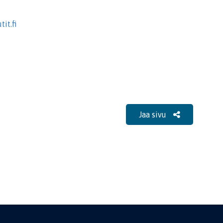
it.fi
Jaa sivu