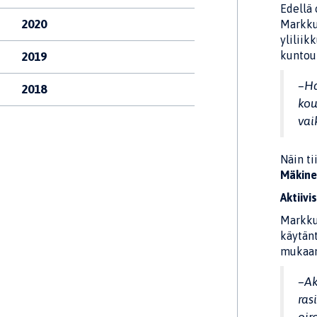
Edellä 
2020
Markkul
yliliik
kuntou
2019
–Ha
2018
kou
vai
Näin ti
Mäkin
Aktiivi
Markku
käytän
mukaan
–Ak
ras