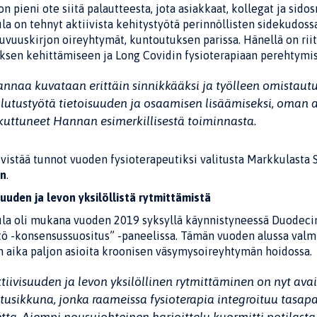
on pieni ote siitä palautteesta, jota asiakkaat, kollegat ja si
a on tehnyt aktiivista kehitystyötä perinnöllisten sidekudoss
kuvuuskirjon oireyhtymät, kuntoutuksen parissa. Hänellä on rii
ksen kehittämiseen ja Long Covidin fysioterapiaan perehtymi
nnaa kuvataan erittäin sinnikkääksi ja työlleen omistautu
lutustyötä tietoisuuden ja osaamisen lisäämiseksi, oman a
kuttuneet Hannan esimerkillisestä toiminnasta.
ivistää tunnot vuoden fysioterapeutiksi valitusta Markkulasta
en
.
suuden ja levon yksilöllistä rytmittämistä
la oli mukana vuoden 2019 syksyllä käynnistyneessä Duodec
tö -konsensussuositus” -paneelissa. Tämän vuoden alussa val
 aika paljon asioita kroonisen väsymysoireyhtymän hoidossa.
tiivisuuden ja levon yksilöllinen rytmittäminen on nyt ava
itusikkuna, jonka raameissa fysioterapia integroituu tasap