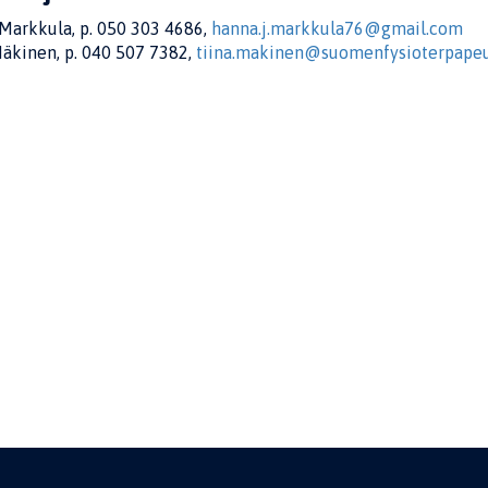
Markkula, p. 050 303 4686,
hanna.j.markkula76@gmail.com
Mäkinen, p. 040 507 7382,
tiina.makinen@suomenfysioterpapeut