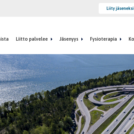
Liity jäseneks
ista
Liitto palvelee
Jäsenyys
Fysioterapia
Ko