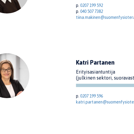
p.
0207 199 592
p.
040 507 7382
tiina.makinen@suomenfysiotera
Katri Partanen
Erityisasiantuntija
(julkinen sektori, suoravas
p.
0207 199 596
katri.partanen@suomenfysioter