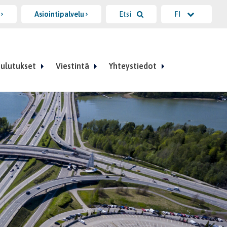
i
Asiointipalvelu
Etsi
FI
ulutukset
Viestintä
Yhteystiedot