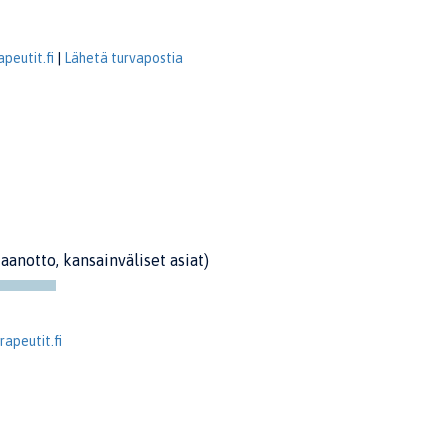
peutit.fi
|
Lähetä turvapostia
taanotto, kansainväliset asiat)
apeutit.fi