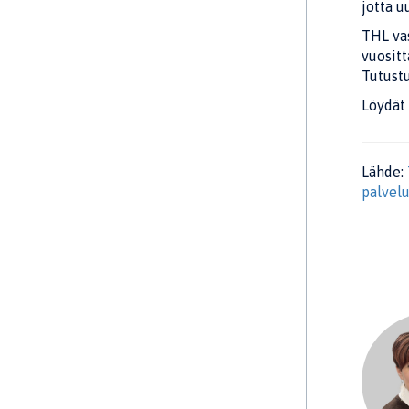
jotta u
THL vas
vuositt
Tutust
Löydät 
Lähde:
palvel