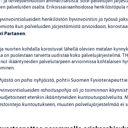
i- ja terveydenhuollon ammattilaisista. Sote-palvelujen järjes
en palveluiden osalta. Erikoissairaanhoidossa henkilöstöpula
yvinvointialueiden henkilöstön hyvinvointiin ja työssä jak
miota kun palveluiden järjestämistä arvioidaan,
korostaa
ri Partanen
.
ja nuorten kohdalla korostuvat lähellä olevien matalan kynny
a on puolestaan tarvetta uudistaa koko palvelujärjestelmä. T
nut ikääntyneiden palvelutarpeen arvioinnissa kohtalaisen hyv
äminen.
hjästä on paha nyhjäistä,
pohtii Suomen Fysioterapeutti
vinvointialueiden rahoituspohja oli jo toiminnan käynnist
budjetoineet etenkin ikääntyneiden kuntoutuspalveluita. N
estointeja kuntoutukseen, muuten palvelujärjestelmää ei 