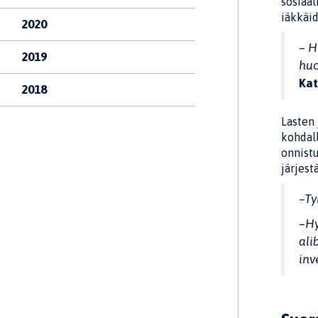
sosiaal
iäkkäid
2020
– H
2019
huo
Kat
2018
Lasten 
kohdall
onnistu
järjest
–Ty
–Hy
ali
inv