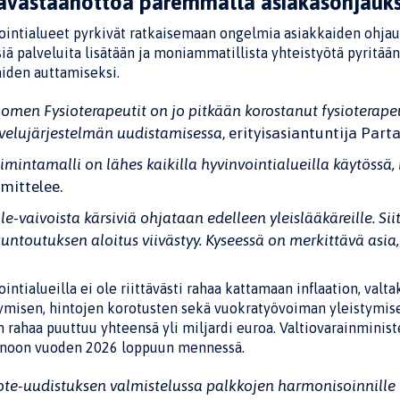
avastaanottoa paremmalla asiakasohjauks
intialueet pyrkivät ratkaisemaan ongelmia asiakkaiden ohjaus
iä palveluita lisätään ja moniammatillista yhteistyötä pyritää
aiden auttamiseksi.
omen Fysioterapeutit on jo pitkään korostanut fysioterap
velujärjestelmän uudistamisessa
, erityisasiantuntija Par
imintamalli on lähes kaikilla hyvinvointialueilla käytössä,
mittelee.
le-vaivoista kärsiviä ohjataan edelleen yleislääkäreille. 
kuntoutuksen aloitus viivästyy. Kyseessä on merkittävä asia,
intialueilla ei ole riittävästi rahaa kattamaan inflaation, val
tymisen, hintojen korotusten sekä vuokratyövoiman yleistymis
rahaa puuttuu yhteensä yli miljardi euroa. Valtiovarainministe
inoon vuoden 2026 loppuun mennessä.
ote-uudistuksen valmistelussa palkkojen harmonisoinnille v