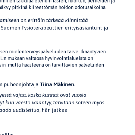
täminen takkuaa etenkin lasten, nuorten, perheiden ja
 näkyy pitkinä kiireettömän hoidon odotusaikoina.
samiseen on erittäin tärkeää kiinnittää
 Suomen Fysioterapeuttien erityisasiantuntija
ksen mielenterveyspalveluiden tarve. Ikääntyvien
HL:n mukaan valtaosa hyvinvointialueista on
in, mutta haasteena on tarvittavien palveluiden
en puheenjohtaja
Tiina Mäkinen
.
yessä vajaa, koska kunnat ovat vuosia
yt kun väestö ikääntyy, tarvitaan soteen myös
saada uudistettua
, hän jatkaa