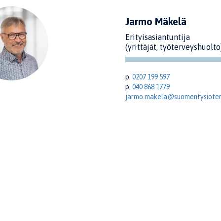
Jarmo Mäkelä
Erityisasiantuntija
(yrittäjät, työterveyshuolto
p.
0207 199 597
p.
040 868 1779
jarmo.makela@suomenfysiotera