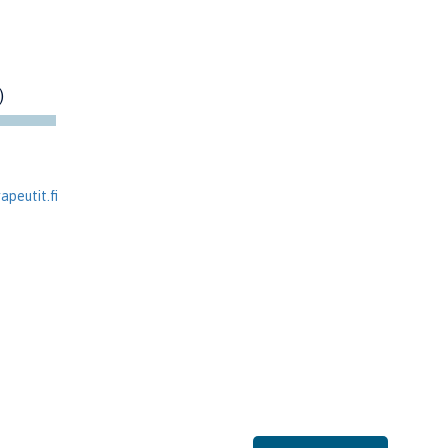
)
peutit.fi