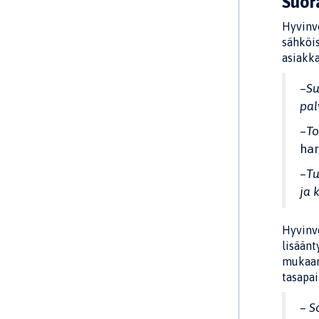
Suor
Hyvinvo
sähköis
asiakk
–
Su
pal
–
To
har
–
Tu
ja 
Hyvinvo
lisään
mukaan 
tasapa
– S