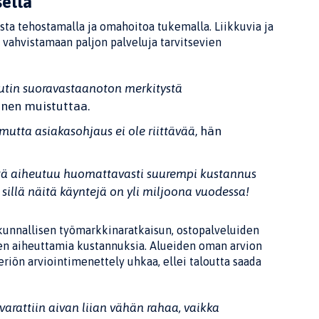
ella
ta tehostamalla ja omahoitoa tukemalla. Liikkuvia ja
n vahvistamaan paljon palveluja tarvitsevien
eutin suoravastaanoton merkitystä
tanen muistuttaa.
 mutta asiakasohjaus ei ole riittävää
, hän
Siitä aiheutuu huomattavasti suurempi kustannus
 sillä näitä käyntejä on yli miljoona vuodessa!
takunnallisen työmarkkinaratkaisun, ostopalveluiden
en aiheuttamia kustannuksia. Alueiden oman arvion
riön arviointimenettely uhkaa, ellei taloutta saada
arattiin aivan liian vähän rahaa, vaikka