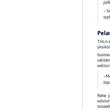
jul
– S
syy
Pelas
THL:n a
yksiköi
Suomen
välttäm
sektor
–
Me
lap
Raha- j
velvoit
toisaa