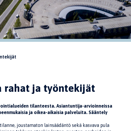
ntekijät
 rahat ja työntekijät
vointialueiden tilanteesta. Asiantuntija-arvioinneissa
peenmukaisia ja oikea-aikaisia palveluita. Sääntely
tilanne, joustamaton lainsäädäntö sekä kasvava pula