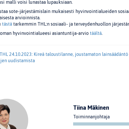
usi malli voisi lunastaa lupauksiaan.
taa sote-järjestämislain mukaisesti hyvinvointialueiden sosia
aisesta arvioinnista.
u
tästä
tarkemmin THL:n sosiaali- ja terveydenhuollon järjestäm
oman hyvinvointialueesi asiantuntija-arvio
täältä
.
THL 24.10.2023: Kireä taloustilanne, joustamaton lainsäädäntö
ujen uudistamista
Tiina Mäkinen
Toiminnanjohtaja