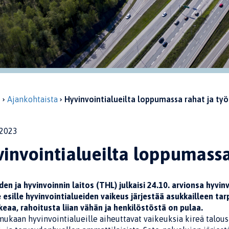
u
Ajankohtaista
Hyvinvointialueilta loppumassa rahat ja työ
2023
invointialueilta loppumassa
en ja hyvinvoinnin laitos (THL) julkaisi 24.10. arvionsa hyvin
esille hyvinvointialueiden vaikeus järjestää asukkailleen tar
eaa, rahoitusta liian vähän ja henkilöstöstä on pulaa.
ukaan hyvinvointialueille aiheuttavat vaikeuksia kireä talous