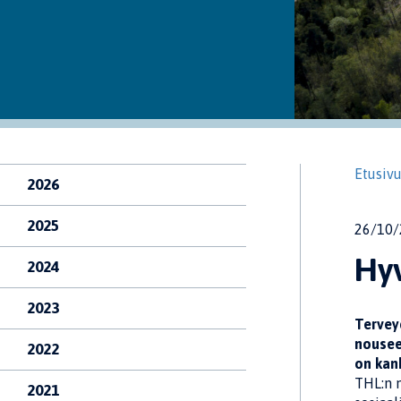
Etusiv
2026
2025
26/10/
Hyv
2024
2023
Terveyd
nousee 
2022
on kank
THL:n m
2021