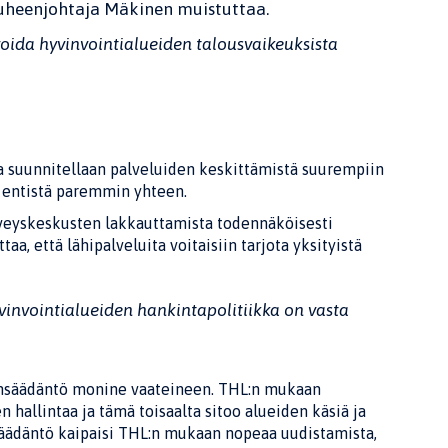
uheenjohtaja Mäkinen muistuttaa.
voida hyvinvointialueiden talousvaikeuksista
a suunnitellaan palveluiden keskittämistä suurempiin
la entistä paremmin yhteen.
veyskeskusten lakkauttamista todennäköisesti
, että lähipalveluita voitaisiin tarjota yksityistä
yvinvointialueiden hankintapolitiikka on vasta
lainsäädäntö monine vaateineen. THL:n mukaan
 hallintaa ja tämä toisaalta sitoo alueiden käsiä ja
säädäntö kaipaisi THL:n mukaan nopeaa uudistamista,