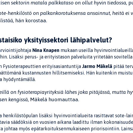
kisen sektorin matala palkkataso on ollut hyvin tiedossa,
p
ote-henkilöstö on palkankorotuksensa ansainnut, heitä ei 
llistää,
hän korostaa.
taisiko yksityissektori lähipalvelut?
rviointijohtaja
Nina Knapen
mukaan useilla hyvinvointialueill
hin. Lisäksi perus- ja erityistason palveluita yritetään sovitel
 Fysioterapeuttien erityisasiantuntija
Jarmo Mäkelä
pitää ter
ättömänä kustannusten hillitsemiseksi. Hän kuitenkin muistuttaa
ia hyödyntämällä.
illä on fysioterapiayrityksiä lähes joka pitäjässä, mutta h
sen kengissä
, Mäkelä huomauttaa.
a henkilöstöpulan lisäksi hyvinvointialueita rasittavat sote-
tavia säädöksiä on vuosien aikana laadittu ilman kokonaisuuden
lta johtaa myös epätarkoituksenmukaiseen priorisointiin. Lain