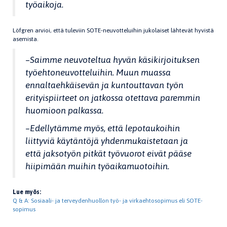
työaikoja.
Löfgren arvioi, että tuleviin SOTE-neuvotteluihin jukolaiset lähtevät hyvistä
asemista.
–
Saimme neuvoteltua hyvän käsikirjoituksen
työehtoneuvotteluihin. Muun muassa
ennaltaehkäisevän ja kuntouttavan työn
erityispiirteet on jatkossa otettava paremmin
huomioon palkassa.
–
Edellytämme myös, että lepotaukoihin
liittyviä käytäntöjä yhdenmukaistetaan ja
että jaksotyön pitkät työvuorot eivät pääse
hiipimään muihin työaikamuotoihin.
Lue myös:
Q & A: Sosiaali- ja terveydenhuollon työ- ja virkaehtosopimus eli SOTE-
sopimus