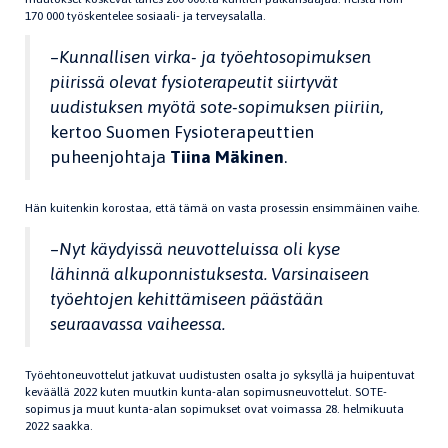
170 000 työskentelee sosiaali- ja terveysalalla.
–
Kunnallisen virka- ja työehtosopimuksen
piirissä olevat fysioterapeutit siirtyvät
uudistuksen myötä sote-sopimuksen piiriin
,
kertoo Suomen Fysioterapeuttien
puheenjohtaja
Tiina Mäkinen
.
Hän kuitenkin korostaa, että tämä on vasta prosessin ensimmäinen vaihe.
–
Nyt käydyissä neuvotteluissa oli kyse
lähinnä alkuponnistuksesta. Varsinaiseen
työehtojen kehittämiseen päästään
seuraavassa vaiheessa.
Työehtoneuvottelut jatkuvat uudistusten osalta jo syksyllä ja huipentuvat
keväällä 2022 kuten muutkin kunta-alan sopimusneuvottelut. SOTE-
sopimus ja muut kunta-alan sopimukset ovat voimassa 28. helmikuuta
2022 saakka.