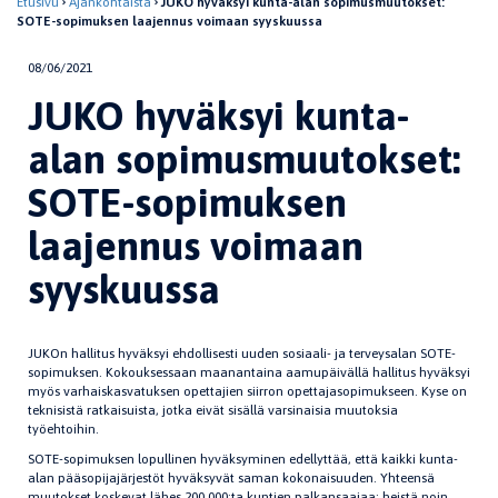
Etusivu
Ajankohtaista
JUKO hyväksyi kunta-alan sopimusmuutokset:
SOTE-sopimuksen laajennus voimaan syyskuussa
08/06/2021
JUKO hyväksyi kunta-
alan sopimusmuutokset:
SOTE-sopimuksen
laajennus voimaan
syyskuussa
JUKOn hallitus hyväksyi ehdollisesti uuden sosiaali- ja terveysalan SOTE-
sopimuksen. Kokouksessaan maanantaina aamupäivällä hallitus hyväksyi
myös varhaiskasvatuksen opettajien siirron opettajasopimukseen. Kyse on
teknisistä ratkaisuista, jotka eivät sisällä varsinaisia muutoksia
työehtoihin.
SOTE-sopimuksen lopullinen hyväksyminen edellyttää, että kaikki kunta-
alan pääsopijajärjestöt hyväksyvät saman kokonaisuuden. Yhteensä
muutokset koskevat lähes 200 000:ta kuntien palkansaajaa: heistä noin