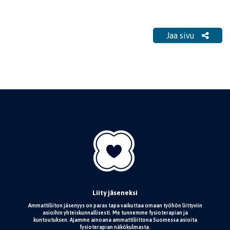
Jaa sivu
Liity jäseneksi
Ammattiliiton jäsenyys on paras tapa vaikuttaa omaan työhön liittyviin
asioihin yhteiskunnallisesti. Me tunnemme fysioterapian ja
kuntoutuksen. Ajamme ainoana ammattiliittona Suomessa asioita
fysioterapian näkökulmasta.