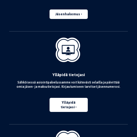
Jäsenhakemus
Ylläpidä tietojasi
Sähköisessä asiointipalvelussamme voit kätevästi selailla ja päivittää
omia jäsen- ja maksutietojasi. Kirjautumiseen tarvitset jäsennumerosi.
Ylläpidä
tietojasi