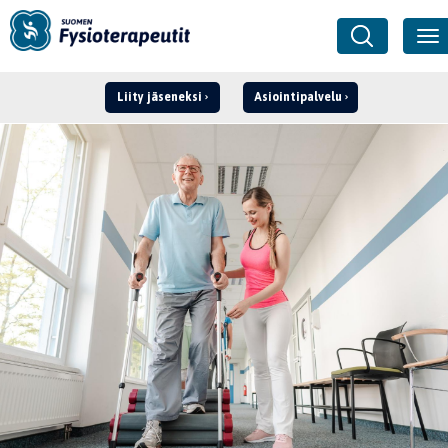
Liity jäseneksi
Asiointipalvelu
Kirjaudu ›