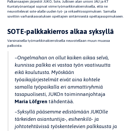
Palkansaajien järjestöt JUKO, Sote, Julkisen alan unioni JAU ja KT
Kuntatyönantajat sopivat viime työmarkkinakierroksella, että ne
neuvottelevat sote-alalle uuden työ- ja virkaehtosopimuksen. Samalla
sovittiin varhaiskasvatuksen opettajien siirtämisestä opettajasopimukseen.
SOTE-palkkakierros alkaa syksyllä
Varsinaisella työmarkkinakierroksella neuvotellaan muun muassa
palkoista.
–
Ongelmahan on ollut kaiken aikaa selvä,
kunnissa palkka ei vastaa työn vaativuutta
eikä koulutusta. Myöskään
työaikajärjestelmät eivät aina kohtele
samalla työpaikalla eri ammattiryhmiä
tasapuolisesti
, JUKOn toiminnanjohtaja
Maria Löfgren
tähdentää.
–
Syksyllä pääsemme edistämään JUKOlle
tärkeiden asiantuntija-, esihenkilö- ja
johtotehtävissä työskentelevien palkkausta ja