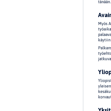
tänään.
Avai
Myös A
työaika
palaav
käytiin
Palkans
työehto
jatkuva
Ylio
Yliopis
yleisen
kesäkuu
korvaut
Yksi