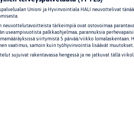
spalvelualan Unioni ja Hyvinvointiala HALI neuvottelivat tän
amisesta.
 neuvottelutavoitteista tärkeimpiä ovat ostovoimaa parantavat
ään useampivuotista palkkaohjelmaa, parannuksia perhevapaisi
omamääräyksissä siirtymistä 5 päivää/viikko lomalaskentaan.
nen vaatimus, samoin kuin työhyvinvointia lisäävät muutokset.
elut sujuivat rakentavassa hengessä ja ne jatkuvat tällä viikol