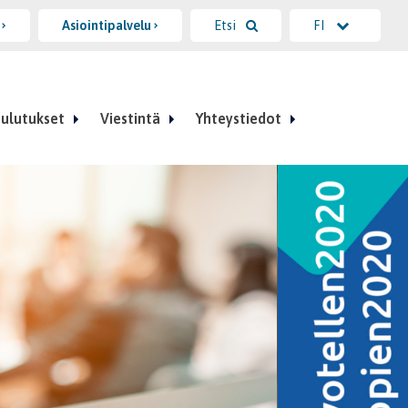
i
Asiointipalvelu
Etsi
FI
ulutukset
Viestintä
Yhteystiedot