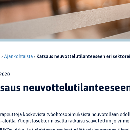
u
Ajankohtaista
Katsaus neuvottelutilanteeseen eri sektorei
2020
saus neuvottelutilanteeseen 
rapeutteja koskevista työehtosopimuksista neuvotellaan edellee
-aloilla. Yliopistosektorin osalta ratkaisu saavutettiin jo viime 