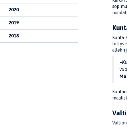
Kaikki 
sopimuk
2020
noudat
2019
Kunt
2018
Kunta-a
liittyv
allekir
–
Ku
vuo
Mar
Kuntan
maalis
Valt
Valtion