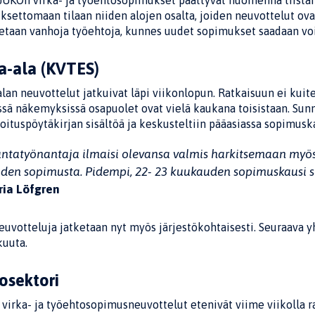
JUKOn virka- ja työehtosopimukset päättyvät huomenna tiistain
settomaan tilaan niiden alojen osalta, joiden neuvottelut ov
etaan vanhoja työehtoja, kunnes uudet sopimukset saadaan vo
a-ala (KVTES)
lan neuvottelut jatkuivat läpi viikonlopun. Ratkaisuun ei kuite
issä näkemyksissä osapuolet ovat vielä kaukana toisistaan. Sun
joituspöytäkirjan sisältöä ja keskusteltiin pääasiassa sopimus
ntatyönantaja ilmaisi olevansa valmis harkitsemaan my
den sopimusta. Pidempi, 22- 23 kuukauden sopimuskausi s
ia Löfgren
euvotteluja jatketaan nyt myös järjestökohtaisesti. Seuraava 
kuuta.
iosektori
 virka- ja työehtosopimusneuvottelut etenivät viime viikolla 