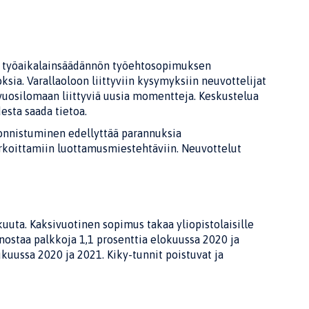
in työaikalainsäädännön työehtosopimuksen
ksia. Varallaoloon liittyviin kysymyksiin neuvottelijat
osilomaan liittyviä uusia momentteja. Keskustelua
esta saada tietoa.
 onnistuminen edellyttää parannuksia
arkoittamiin luottamusmiestehtäviin. Neuvottelut
uuta. Kaksivuotinen sopimus takaa yliopistolaisille
nostaa palkkoja 1,1 prosenttia elokuussa 2020 ja
ukuussa 2020 ja 2021. Kiky-tunnit poistuvat ja