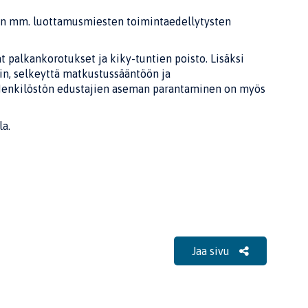
ään mm. luottamusmiesten toimintaedellytysten
 palkankorotukset ja kiky-tuntien poisto. Lisäksi
in, selkeyttä matkustussääntöön ja
 Henkilöstön edustajien aseman parantaminen on myös
la.
Jaa sivu