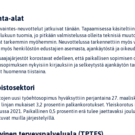
nta-alat
vaintes-neuvottelut jatkuivat tänään. Tapaamisessa käsitelti
lukuun tuomia, jo pitkään valmistelussa olleita teknisiä muuto
at tarkemmin myöhemmin. Neuvottelussa tarkennettiin myös vu
 myös henkilöstön edustajien asemasta, ajankäytöstä ja oikeud
aajajärjestöt korostavat edelleen, että paikallisen sopimisen
sopimuksen nykyisiin kirjauksiin ja selkeytystä ajankäytön t
t huomenna tiistaina.
pistosektori
tojen uusi työehtosopimus hyväksyttiin perjantaina 27. maalisk
 linjan mukaiset 3,2 prosentin palkankorotukset. Yleiskorotus 
ssa 2021. Paikallinen 0,5 prosentin erä tulee jaettavaksi joul
uvat muilla järjestelyillä.
tyinen terveyspalveluala (TPTES)