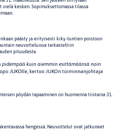
a 31. maaliskuuta. Sen jälkeen siirrytään
at vielä kesken. Sopimuksettomassa tilassa
imaan.
nkaan päästy ja erityisesti kiky-tuntien poistoon
nuntain neuvotteluissa tarkasteltiin
kauden pituudesta.
ös pidempää kuin aiemmin esittämäänsä noin
opii JUKOlle
, kertoo JUKOn toiminnanjohtaja
yhteisen pöydän tapaaminen on huomenna tiistaina 31.
rakentavassa hengessä. Neuvottelut ovat jatkuneet