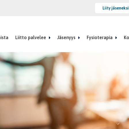
Liity jäseneks
ista
Liitto palvelee
Jäsenyys
Fysioterapia
Ko