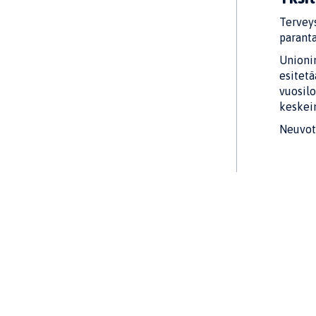
Tervey
parant
Unionin
esitet
vuosil
keskei
Neuvott