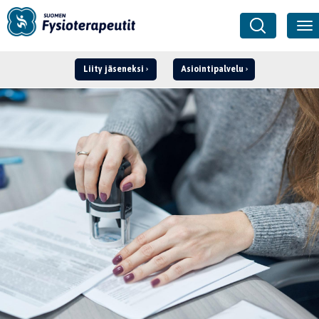
Liity jäseneksi
Asiointipalvelu
Kirjaudu ›