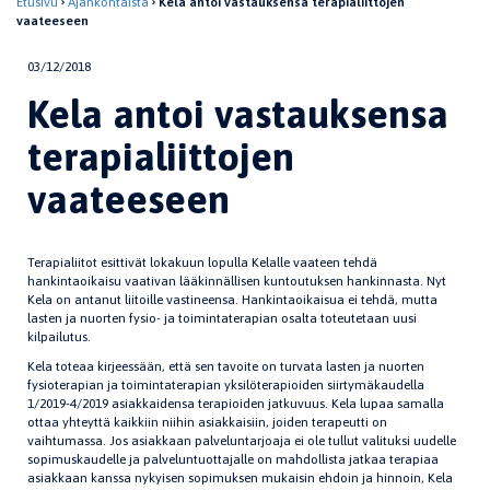
Etusivu
Ajankohtaista
Kela antoi vastauksensa terapialiittojen
vaateeseen
03/12/2018
Kela antoi vastauksensa
terapialiittojen
vaateeseen
Terapialiitot esittivät lokakuun lopulla Kelalle vaateen tehdä
hankintaoikaisu vaativan lääkinnällisen kuntoutuksen hankinnasta. Nyt
Kela on antanut liitoille vastineensa. Hankintaoikaisua ei tehdä, mutta
lasten ja nuorten fysio- ja toimintaterapian osalta toteutetaan uusi
kilpailutus.
Kela toteaa kirjeessään, että sen tavoite on turvata lasten ja nuorten
fysioterapian ja toimintaterapian yksilöterapioiden siirtymäkaudella
1/2019-4/2019 asiakkaidensa terapioiden jatkuvuus. Kela lupaa samalla
ottaa yhteyttä kaikkiin niihin asiakkaisiin, joiden terapeutti on
vaihtumassa. Jos asiakkaan palveluntarjoaja ei ole tullut valituksi uudelle
sopimuskaudelle ja palveluntuottajalle on mahdollista jatkaa terapiaa
asiakkaan kanssa nykyisen sopimuksen mukaisin ehdoin ja hinnoin, Kela