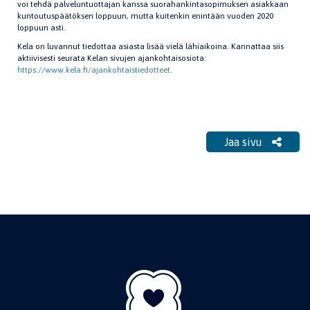
voi tehdä palveluntuottajan kanssa suorahankintasopimuksen asiakkaan
kuntoutuspäätöksen loppuun, mutta kuitenkin enintään vuoden 2020
loppuun asti.
Kela on luvannut tiedottaa asiasta lisää vielä lähiaikoina. Kannattaa siis
aktiivisesti seurata Kelan sivujen ajankohtaisosiota:
https://www.kela.fi/ajankohtaistiedotteet
.
Jaa sivu