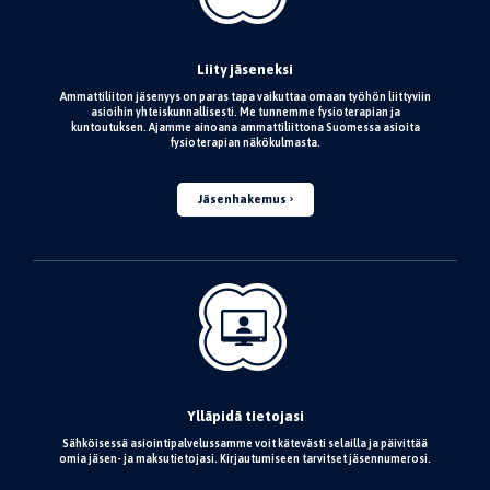
Liity jäseneksi
Ammattiliiton jäsenyys on paras tapa vaikuttaa omaan työhön liittyviin
asioihin yhteiskunnallisesti. Me tunnemme fysioterapian ja
kuntoutuksen. Ajamme ainoana ammattiliittona Suomessa asioita
fysioterapian näkökulmasta.
Jäsenhakemus
Ylläpidä tietojasi
Sähköisessä asiointipalvelussamme voit kätevästi selailla ja päivittää
omia jäsen- ja maksutietojasi. Kirjautumiseen tarvitset jäsennumerosi.