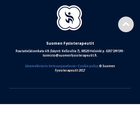
Suomen Fysioterapeutit
Rautatieläisenkatu 6 B (käynti: Kellosilta 7), 00520 Helsinki p. 0207 199 590 •
toimisto@suomenfysioterapeutit.fi.
Jäsenrekisterin tietosuojaseloste
•
Cookie policy
© Suomen
Fysioterapeutit 2017