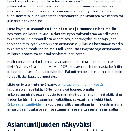
Fysioterapeutin urapolun kehittäminen on yksi Suomen Fysioterapeuttien
pitkän aikavälin tavoitteista. Fysioterapeuttien osaamisen näkyväksi
tekeminen ja fysioterapiatyön moninaisuus jäävät työelämässä usein
tunnistamatta, olipa kyse sitten rekrytoinnista, palkkauksen perusteista tai
julkisista hankinnoista.
Liitto käynnisti
osaamisen tunnistamisen ja tunnustamisen mallin
kehittämisen keväällä 2023. Kehittämistyön tarkoituksena on selkeyttää
fysioterapeutin ammatillisen osaamisen ja pätevyyden eri tasoja, joita
tarvitaan mm. työn vaativuuden arvioinnissa, julkisissa hankinnoissa sekä
fysioterapian markkinoinnissa. Malli kannustaa työyhteisöjä arvioimaan,
millaista osaamista eri asiakasryhmät tarvitsevat.
Mallia on valmisteltu liiton erityisasiantuntijoiden ja liiton hallituksen
tiiviinä yhteistyötä. Loppusyksyllä 2023 alustavasta ehdotuksesta kerättiin
palautetta jäseniltä ja sidosryhmiltä. Palautteen perusteella malliin tehtiin
tarpeelliseksi katsotut muutokset.
Liitto on jo aiemmin myöntänyt
erikoisasiantuntijanimikkeitä
fysioterapian edelläkävijöille, jotka ovat luoneet omalla
erikoisosaamisalueellaan uutta toimintakulttuuria ja toimineet aktiivisina
tiedon kerääjinä ja osaamisen välittäjinä, soveltajina ja kehittäjinä.
Erikoisasiantuntijoiden
hakuprosessi säilyy ennallaan ja nimikejärjestelmä
integroidaan osaksi osaamisen tunnistamisen ja tunnustamisen mallia.
Asiantuntijuuden näkyväksi