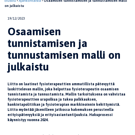
Etusivu
Ajankohtaista
Osaamisen tunnistamisen ja tunnustamisen malli
on julkaistu
19/12/2023
Osaamisen
tunnistamisen ja
tunnustamisen malli on
julkaistu
Liitto on laatinut fysioterapeuttien ammatillista pätevyyttä
luokittelevan mallin, joka helpottaa fysioterapeutin osaamisen
tunnistamista ja tunnustamista. Mallin tarkoituksena on vahvistaa
fysioterapeuttien urapolkua ja tukea palkkauksen,
hankintapolitiikan ja fysioterapian markkinoinnin kehittymistä.
Liitto myöntää jäsenilleen jatkossa hakemuksen perusteella
erityispätevyyksiä ja erityisasiantuntijuuksia. Hakuprosessi
käynnistyy vuonna 2024.