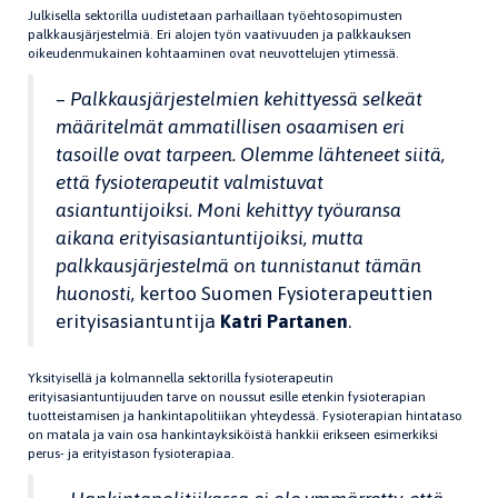
Julkisella sektorilla uudistetaan parhaillaan työehtosopimusten
palkkausjärjestelmiä
. Eri alojen työn vaativuuden ja palkkauksen
oikeudenmukainen kohtaaminen ovat neuvottelujen ytimessä.
– Palkkausjärjestelmien kehittyessä selkeät
määritelmät ammatillisen osaamisen eri
tasoille ovat tarpeen. Olemme lähteneet siitä,
että fysioterapeutit valmistuvat
asiantuntijoiksi. Moni kehittyy työuransa
aikana erityisasiantuntijoiksi, mutta
palkkausjärjestelmä on tunnistanut tämän
huonosti,
kertoo Suomen Fysioterapeuttien
erityisasiantuntija
Katri Partanen
.
Yksityisellä ja kolmannella sektorilla fysioterapeutin
erityisasiantuntijuuden tarve on noussut esille etenkin fysioterapian
tuotteistamisen ja hankintapolitiikan yhteydessä. Fysioterapian hintataso
on matala ja vain osa hankintayksiköistä hankkii erikseen esimerkiksi
perus- ja erityistason fysioterapiaa.