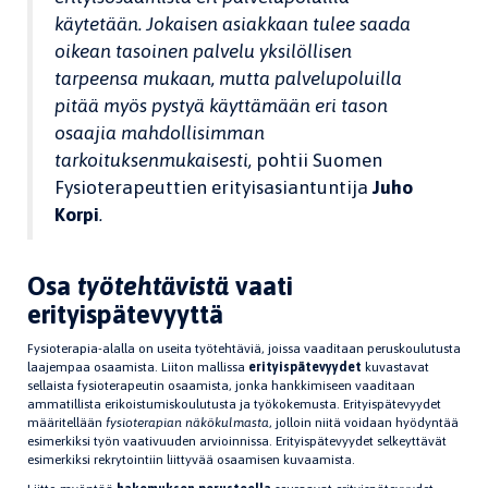
käytetään. Jokaisen asiakkaan tulee saada
oikean tasoinen palvelu yksilöllisen
tarpeensa mukaan, mutta palvelupoluilla
pitää myös pystyä käyttämään eri tason
osaajia mahdollisimman
tarkoituksenmukaisesti,
pohtii Suomen
Fysioterapeuttien erityisasiantuntija
Juho
Korpi
.
Osa
työtehtävistä
vaati
erityispätevyyttä
Fysioterapia-alalla on useita työtehtäviä, joissa vaaditaan peruskoulutusta
laajempaa osaamista. Liiton mallissa
erityispätevyydet
kuvastavat
sellaista fysioterapeutin osaamista, jonka hankkimiseen vaaditaan
ammatillista erikoistumiskoulutusta ja työkokemusta. Erityispätevyydet
määritellään
fysioterapian näkökulmasta
, jolloin niitä voidaan hyödyntää
esimerkiksi työn vaativuuden arvioinnissa. Erityispätevyydet selkeyttävät
esimerkiksi rekrytointiin liittyvää osaamisen kuvaamista.