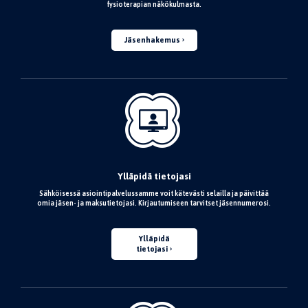
fysioterapian näkökulmasta.
Jäsenhakemus
Ylläpidä tietojasi
Sähköisessä asiointipalvelussamme voit kätevästi selailla ja päivittää
omia jäsen- ja maksutietojasi. Kirjautumiseen tarvitset jäsennumerosi.
Ylläpidä
tietojasi