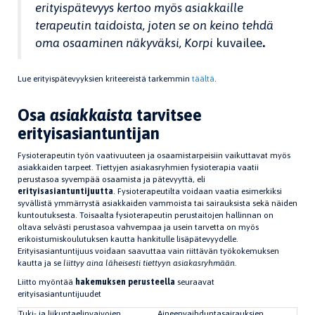
erityispätevyys kertoo myös asiakkaille
terapeutin taidoista, joten se on keino tehdä
oma osaaminen näkyväksi, Korpi
kuvailee
.
Lue erityispätevyyksien kriteereistä tarkemmin
täältä
.
Osa
asiakkaista
tarvitsee
erityisasiantuntijan
Fysioterapeutin työn vaativuuteen ja osaamistarpeisiin vaikuttavat myös
asiakkaiden tarpeet. Tiettyjen asiakasryhmien fysioterapia vaatii
perustasoa syvempää osaamista ja pätevyyttä, eli
erityisasiantuntijuutta
. Fysioterapeutilta voidaan vaatia esimerkiksi
syvällistä ymmärrystä asiakkaiden vammoista tai sairauksista sekä näiden
kuntoutuksesta. Toisaalta fysioterapeutin perustaitojen hallinnan on
oltava selvästi perustasoa vahvempaa ja usein tarvetta on myös
erikoistumiskoulutuksen kautta hankitulle lisäpätevyydelle.
Erityisasiantuntijuus voidaan saavuttaa vain riittävän työkokemuksen
kautta ja se
liittyy aina läheisesti tiettyyn asiakasryhmään
.
Liitto myöntää
hakemuksen perusteella
seuraavat
erityisasiantuntijuudet
Tuki- ja liikuntaelinvaivojen
Aineenvaihduntasairauksien