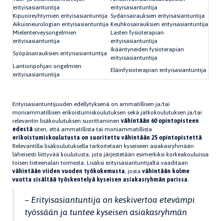
erityisasiantuntija
erityisasiantuntija
Kipuoireyhtymien erityisasiantuntija
Sydänsairauksien erityisasiantuntija
Aikuisneurologian erityisasiantuntija
Keuhkosairauksien erityisasiantuntija
Mielenterveysongelmien
Lasten fysioterapian
erityisasiantuntija
erityisasiantuntija
Ikääntyneiden fysioterapian
Syöpäsairauksien erityisasiantuntija
erityisasiantuntija
Lantionpohjan ongelmien
Eläinfysioterapian erityisasiantuntija
erityisasiantuntija
Erityisasiantuntijuuden edellytyksenä on ammatillisen ja/tai
moniammatillisen erikoistumiskoulutuksen sekä jatkokoulutuksen ja/tai
relevantin lisäkoulutuksen suorittaminen
vähintään 60 opintopisteen
edestä
siten, että ammatillista tai moniammatillista
erikoistumiskoulutusta on suoritettu vähintään 25 opintopistettä
.
Relevantilla lisäkoulutuksella tarkoitetaan kyseiseen asiakasryhmään
läheisesti liittyvää koulutusta, jota järjestetään esimerkiksi korkeakouluissa
toisen tieteenalan toimesta. Lisäksi erityisasiantuntijalta vaaditaan
vähintään viiden vuoden työkokemusta
, josta
vähintään kolme
vuotta sisältää työskentelyä kyseisen asiakasryhmän parissa
.
– Erityisasiantuntija on keskivertoa etevämpi
työssään ja tuntee kyseisen asiakasryhmän