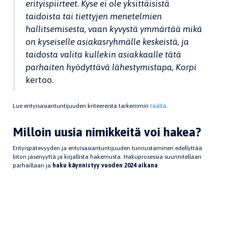
erityispiirteet. Kyse ei ole yksittäisistä
taidoista tai tiettyjen menetelmien
hallitsemisesta, vaan kyvystä ymmärtää mikä
on kyseiselle asiakasryhmälle keskeistä, ja
taidosta valita kullekin asiakkaalle tätä
parhaiten hyödyttävä lähestymistapa, Korpi
kertoo.
Lue erityisasiantuntijuuden kriteereistä tarkemmin
täältä
.
Milloin uusia nimikkeitä voi hakea?
Erityispätevyyden ja erityisasiantuntijuuden tunnustaminen edellyttää
liiton jäsenyyttä ja kirjallista hakemusta. Hakuprosessia suunnitellaan
parhaillaan ja
haku käynnistyy vuoden 2024 aikana
.