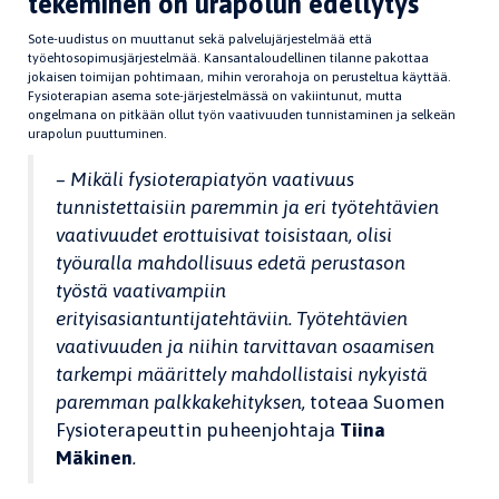
tekeminen on urapolun edellytys
Sote-uudistus on muuttanut sekä palvelujärjestelmää että
työehtosopimusjärjestelmää. Kansantaloudellinen tilanne pakottaa
jokaisen toimijan pohtimaan, mihin verorahoja on perusteltua käyttää.
Fysioterapian asema sote-järjestelmässä on vakiintunut, mutta
ongelmana on pitkään ollut työn vaativuuden tunnistaminen ja selkeän
urapolun puuttuminen.
– Mikäli fysioterapiatyön vaativuus
tunnistettaisiin paremmin ja eri työtehtävien
vaativuudet erottuisivat toisistaan, olisi
työuralla mahdollisuus edetä perustason
työstä vaativampiin
erityisasiantuntijatehtäviin. Työtehtävien
vaativuuden ja niihin tarvittavan osaamisen
tarkempi määrittely mahdollistaisi nykyistä
paremman palkkakehityksen,
toteaa Suomen
Fysioterapeuttin puheenjohtaja
Tiina
Mäkinen
.