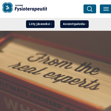
Liity jäseneksi
Asiointipalvelu
Kirjaudu ›