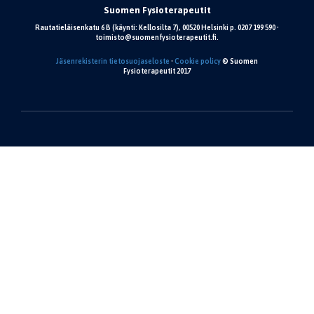
Suomen Fysioterapeutit
Rautatieläisenkatu 6 B (käynti: Kellosilta 7), 00520 Helsinki p. 0207 199 590 •
toimisto@suomenfysioterapeutit.fi.
Jäsenrekisterin tietosuojaseloste
•
Cookie policy
© Suomen
Fysioterapeutit 2017