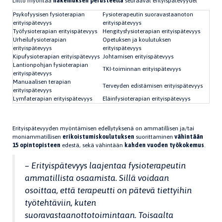
Liitto myöntää
hakemuksen perusteella
seuraavat erityispätevyydet
Psykofyysisen fysioterapian
Fysioterapeutin suoravastaanoton
erityispätevyys
erityispätevyys
Työfysioterapian erityispätevyys
Hengitysfysioterapian erityispätevyys
Urheilufysioterapian
Opetuksen ja koulutuksen
erityispätevyys
erityispätevyys
Kipufysioterapian erityispätevyys
Johtamisen erityispätevyys
Lantionpohjan fysioterapian
TKI-toiminnan erityispätevyys
erityispätevyys
Manuaalisen terapian
Terveyden edistämisen erityispätevyys
erityispätevyys
Lymfaterapian erityispätevyys
Eläinfysioterapian erityispätevyys
Erityispätevyyden myöntämisen edellytyksenä on ammatillisen ja/tai
moniammatillisen
erikoistumiskoulutuksen
suorittaminen
vähintään
15 opintopisteen
edestä, sekä vähintään
kahden vuoden työkokemus
.
– Erityispätevyys laajentaa fysioterapeutin
ammatillista osaamista. Sillä voidaan
osoittaa, että terapeutti on pätevä tiettyihin
työtehtäviin, kuten
suoravastaanottotoimintaan. Toisaalta