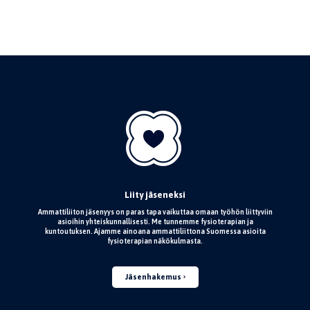
Liity jäseneksi
Ammattiliiton jäsenyys on paras tapa vaikuttaa omaan työhön liittyviin
asioihin yhteiskunnallisesti. Me tunnemme fysioterapian ja
kuntoutuksen. Ajamme ainoana ammattiliittona Suomessa asioita
fysioterapian näkökulmasta.
Jäsenhakemus