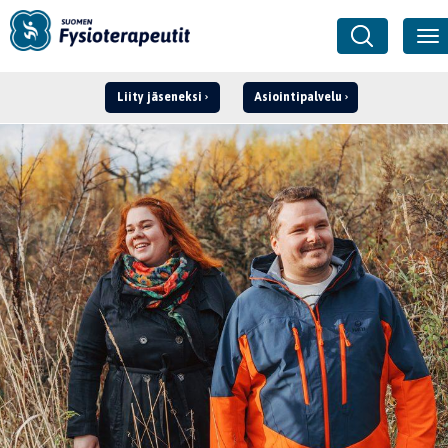
Liity jäseneksi
Asiointipalvelu
Kirjaudu ›