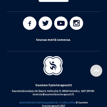
Seuraa meitä somessa.
Suomen Fysioterapeutit
Rautatieläisenkatu 6 B (käynti: Kellosilta 7), 00520 Helsinki p. 0207 199 590 •
toimisto@suomenfysioterapeutit.fi.
Jäsenrekisterin tietosuojaseloste
•
Cookie policy
© Suomen
Fysioterapeutit 2017