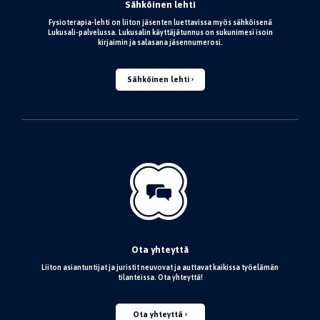
Sähköinen lehti
Fysioterapia-lehti on liiton jäsenten luettavissa myös sähköisenä
Lukusali-palvelussa. Lukusalin käyttäjätunnus on sukunimesi isoin
kirjaimin ja salasana jäsennumerosi.
Sähköinen lehti
Ota yhteyttä
Liiton asiantuntijat ja juristit neuvovat ja auttavat kaikissa työelämän
tilanteissa. Ota yhteyttä!
Ota yhteyttä