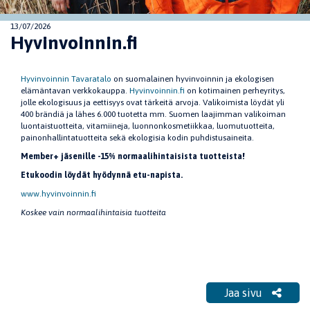
13/07/2026
Hyvinvoinnin.fi
Hyvinvoinnin Tavaratalo
on suomalainen hyvinvoinnin ja ekologisen
elämäntavan verkkokauppa.
Hyvinvoinnin.fi
on kotimainen perheyritys,
jolle ekologisuus ja eettisyys ovat tärkeitä arvoja. Valikoimista löydät yli
400 brändiä ja lähes 6.000 tuotetta mm. Suomen laajimman valikoiman
luontaistuotteita, vitamiineja, luonnonkosmetiikkaa, luomutuotteita,
painonhallintatuotteita sekä ekologisia kodin puhdistusaineita.
Member+ jäsenille -15% normaalihintaisista tuotteista!
Etukoodin löydät hyödynnä etu-napista.
www.hyvinvoinnin.fi
Koskee vain normaalihintaisia tuotteita
Jaa sivu
Jaa sivu