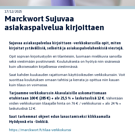
17/12/2025
Marckwort Sujuvaa
asiakaspalvelua kirjoittaen
Sujuvaa asiakaspalvelua kirjoittaen -verkkokurssilla opit, miten
kirjoitat ystävällisiä, selkeitä ja asiakaspalveluhenkisiä viestejä.
Opit sopivan kirjoitustyylin eri tilanteisiin, luomaan mielikuvia sanoilla
sekä viestimään positiivisesti. Koulutuksesta on hyötyä niin sisäisessä
kuin ulkoisessakin kirjallisessa viestinnässä.
Saat kahden kuukauden rajattoman käyttöoikeuden verkkokurssiin. Voit
suorittaa koulutuksen omaan tahtiisi ja kerrata jo opittua niin kauan
kuin tilaus on voimassa.
Tarjoamme verkkokurssin Akavalaisille uskomattomaan
etuhintaan 100 € (285 €) + alv 25,5 % + laskutuslisä 12 €.
Vähintään
viiden verkkokurssin tilaajalle hinta on 76 € / verkkokurssi + alv 24 % +
laskutuslisä 12 €.
Saat tarkemmat ohjeet edun lunastamiseksi klikkaamalla
Hyödynnä etu -linkkiä.
https://marckwort.fi/tilaa-verkkokurssi