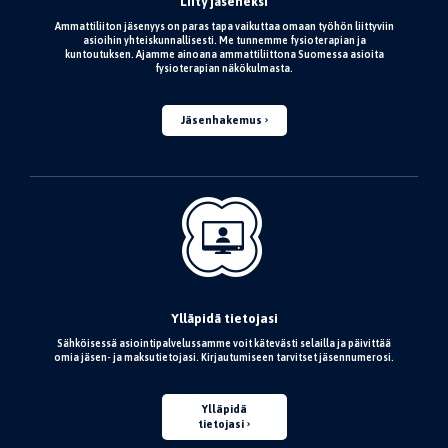
Liity jäseneksi
Ammattiliiton jäsenyys on paras tapa vaikuttaa omaan työhön liittyviin
asioihin yhteiskunnallisesti. Me tunnemme fysioterapian ja
kuntoutuksen. Ajamme ainoana ammattiliittona Suomessa asioita
fysioterapian näkökulmasta.
Jäsenhakemus
Ylläpidä tietojasi
Sähköisessä asiointipalvelussamme voit kätevästi selailla ja päivittää
omia jäsen- ja maksutietojasi. Kirjautumiseen tarvitset jäsennumerosi.
Ylläpidä
tietojasi