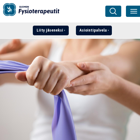
Liity jäseneksi
Asiointipalvelu
Kirjaudu ›