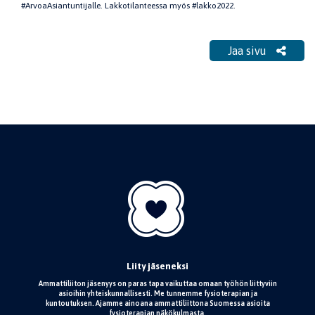
#ArvoaAsiantuntijalle. Lakkotilanteessa myös #lakko2022.
Jaa sivu
Liity jäseneksi
Ammattiliiton jäsenyys on paras tapa vaikuttaa omaan työhön liittyviin
asioihin yhteiskunnallisesti. Me tunnemme fysioterapian ja
kuntoutuksen. Ajamme ainoana ammattiliittona Suomessa asioita
fysioterapian näkökulmasta.