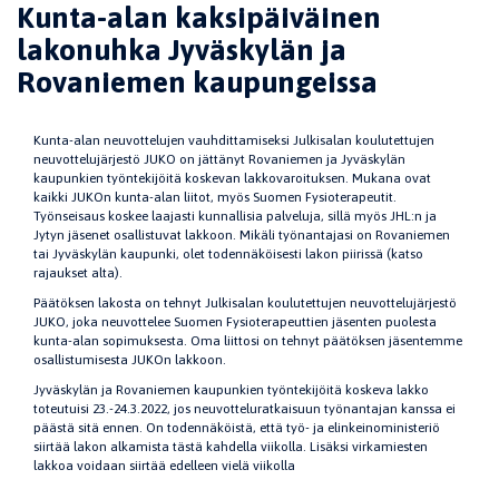
Kunta-alan kaksipäiväinen
lakonuhka Jyväskylän ja
Rovaniemen kaupungeissa
Kunta-alan neuvottelujen vauhdittamiseksi Julkisalan koulutettujen
neuvottelujärjestö JUKO on jättänyt Rovaniemen ja Jyväskylän
kaupunkien työntekijöitä koskevan lakkovaroituksen. Mukana ovat
kaikki JUKOn kunta-alan liitot, myös Suomen Fysioterapeutit.
Työnseisaus koskee laajasti kunnallisia palveluja, sillä myös JHL:n ja
Jytyn jäsenet osallistuvat lakkoon. Mikäli työnantajasi on Rovaniemen
tai Jyväskylän kaupunki, olet todennäköisesti lakon piirissä (katso
rajaukset alta).
Päätöksen lakosta on tehnyt Julkisalan koulutettujen neuvottelujärjestö
JUKO, joka neuvottelee Suomen Fysioterapeuttien jäsenten puolesta
kunta-alan sopimuksesta. Oma liittosi on tehnyt päätöksen jäsentemme
osallistumisesta JUKOn lakkoon.
Jyväskylän ja Rovaniemen kaupunkien työntekijöitä koskeva lakko
toteutuisi 23.-24.3.2022, jos neuvotteluratkaisuun työnantajan kanssa ei
päästä sitä ennen. On todennäköistä, että työ- ja elinkeinoministeriö
siirtää lakon alkamista tästä kahdella viikolla. Lisäksi virkamiesten
lakkoa voidaan siirtää edelleen vielä viikolla