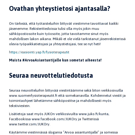
Ovathan yhteystietosi ajantasalla?
On tärkeää, että työtaisteluihin liittyvät viestimme tavoittavat kaikki
jäsenemme. Rekisteritiedoissa tulisi olla myös jokin muu
sähköpostiosoite kuin työosoite, jotta tavoitamme sinut myös
mahdollisen lakon aikana. Mikäli et ole vielä tarkistanut jäsenrekisterissä
olevia työpaikkatietojasi ja yhteystietojasi, tee se nyt heti!
https://easiointi.yap.fi/fysioterapeutit
Muista #ArvoaAsiantuntijalle kun sometat aiheesta!
Seuraa neuvottelutiedotusta
Seuraa neuvotteluihin liittyvää viestintäämme sekä liiton verkkosivuilla
www.suomenfysioterapeutit.fi että somekanavilla. Kohdennetut viestit ja
toimintaohjeet lähetämme sähköpostitse ja mahdollisesti myös
tekstiviestein.
Lisätietoja saat myös JUKOn verkkosivuilta www.juko.fi/kunta,
Facebookissa www.facebook.com/JUKOry ja Twitterissä
www.twitter.com/JUKOry.
Käytämme viestinnässä slogania ”Arvoa asiantuntijalle” ja somessa