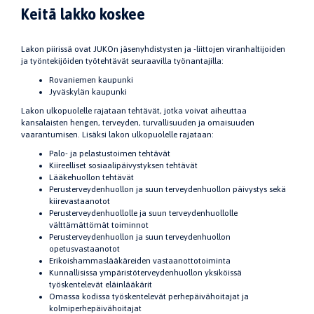
Keitä lakko koskee
Lakon piirissä ovat JUKOn jäsenyhdistysten ja -liittojen viranhaltijoiden
ja työntekijöiden työtehtävät seuraavilla työnantajilla:
Rovaniemen kaupunki
Jyväskylän kaupunki
Lakon ulkopuolelle rajataan tehtävät, jotka voivat aiheuttaa
kansalaisten hengen, terveyden, turvallisuuden ja omaisuuden
vaarantumisen. Lisäksi lakon ulkopuolelle rajataan:
Palo- ja pelastustoimen tehtävät
Kiireelliset sosiaalipäivystyksen tehtävät
Lääkehuollon tehtävät
Perusterveydenhuollon ja suun terveydenhuollon päivystys sekä
kiirevastaanotot
Perusterveydenhuollolle ja suun terveydenhuollolle
välttämättömät toiminnot
Perusterveydenhuollon ja suun terveydenhuollon
opetusvastaanotot
Erikoishammaslääkäreiden vastaanottotoiminta
Kunnallisissa ympäristöterveydenhuollon yksiköissä
työskentelevät eläinlääkärit
Omassa kodissa työskentelevät perhepäivähoitajat ja
kolmiperhepäivähoitajat