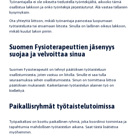
Työnantajalla ei ole oikeutta tiedustella työntekijältä, aikooko tämä
osallistua lakkoon ja onko työntekijä järjestäytynyt. Älä vastaa tällaisiin
kysymyksiin.
Ota yhteyttä liittoon, mikäli työnantaja painostaa luopumaan
työtaistelusta tai eroamaan liitosta. Sinulla on laillinen oikeus lakkoon,
mikäli kuulut lakon piiriin.
Suomen Fysioterapeuttien jäsenyys
suojaa ja velvoittaa sinua
Suomen Fysioterapeutit on tehnyt päätöksen työtaisteluun
osallistumisesta, joten vastuu on liitolla. Sinulle ei saa tulla
seuraamuksia siihen osallistumisesta. Sinun on toimittava liittosi
päätöksen mukaisesti. Kaikenlainen työtaistelun alainen työ on
kiellettyä.
Paikallisryhmät työtaistelutoimissa
Työpaikaltasi on koottu paikallinen ryhmä, joka koordinoi toimintaa ja
tapahtumia mahdollisen työtaistelun aikana. Saat tästä lisätietoa
myöhemmin.