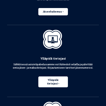
Jäsenhakemus
Ylläpidä tietojasi
Sähköisessä asiointipalvelussamme voit kätevästi selailla ja päivittää
omia jäsen- ja maksutietojasi. Kirjautumiseen tarvitset jäsennumerosi.
Ylläpidä
tietojasi