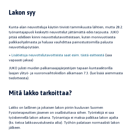
Lakon syy
Kunta-alan neuvotteluja käytiin tiiviisti tammikuusta lähtien, mutta 28.2.
työnantajapuoli keskeytti neuvottelut jättämättä edes tarjousta. JUKO
pitää edelleen kiinni neuvottelutavoitteistaan, kuten monivuotisesta
palkkaohjelmasta ja haluaa vauhdittaa painostustoimilla paluuta
neuvottelupöytään.
»
Lisätietoja neuvottelutavoitteista saat esim. tästä esitteestä
(saa
vapaasti jakaa)
JUKO julisti muiden palkansaajajärjestöjen tapaan kuntasektorilla
laajan ylityö- ja vuoronvaihtokiellon alkamaan 7.3. (lue lisää aiemmasta
tiedotteesta).
Mitä lakko tarkoittaa?
Lakko on laillinen ja jokaisen lakon piiriin kuuluvan Suomen
Fysioterapeuttien jäsenen on osallistuttava siihen. Työntekijä ei saa
työskennellä lakon aikana. Työnantaja ei maksa palkkaa lakon ajalta
(ks. tietoa lakkoavustuksesta alta). Työhön palataan normaalisti lakon
jälkeen.