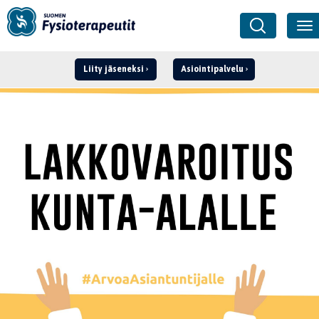
Liity jäseneksi
Asiointipalvelu
Kirjaudu ›