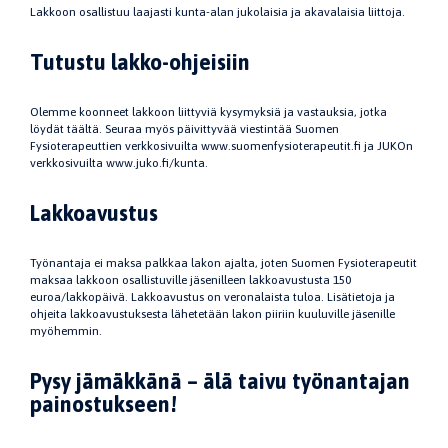
Lakkoon osallistuu laajasti kunta-alan jukolaisia ja akavalaisia liittoja.
Tutustu lakko-ohjeisiin
Olemme koonneet lakkoon liittyviä kysymyksiä ja vastauksia, jotka
löydät täältä. Seuraa myös päivittyvää viestintää Suomen
Fysioterapeuttien verkkosivuilta www.suomenfysioterapeutit.fi ja JUKOn
verkkosivuilta www.juko.fi/kunta.
Lakkoavustus
Työnantaja ei maksa palkkaa lakon ajalta, joten Suomen Fysioterapeutit
maksaa lakkoon osallistuville jäsenilleen lakkoavustusta 150
euroa/lakkopäivä. Lakkoavustus on veronalaista tuloa. Lisätietoja ja
ohjeita lakkoavustuksesta lähetetään lakon piiriin kuuluville jäsenille
myöhemmin.
Pysy jämäkkänä – älä taivu työnantajan
painostukseen!