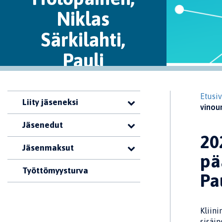
Niklas
Särkilahti,
Pauli
Ohukainen)
Etusi
Liity jäseneksi
vinoum
Jäsenedut
20
Jäsenmaksut
pä
Työttömyysturva
Pa
Kliini
sisäin