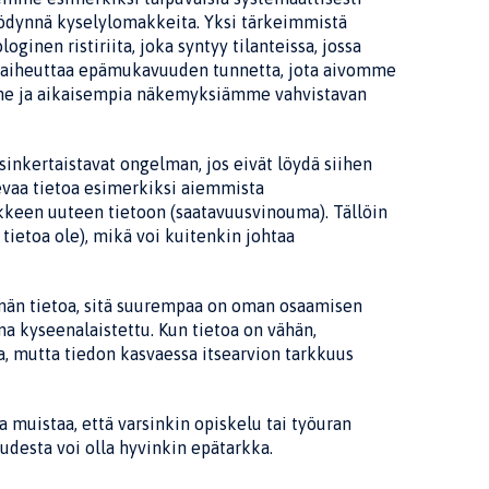
yödynnä kyselylomakkeita. Yksi tärkeimmistä
inen ristirii­ta, joka syntyy tilanteissa, jossa
Tämä aiheuttaa epämukavuuden tunnetta, jota aivomme
me ja aikaisempia näkemyksiämme vahvistavan
sinkertaistavat ongelman, jos eivät löydä siihen
levaa tietoa esimerkiksi aiem­mista
ikkeen uuteen tietoon (saatavuus­vinouma). Tällöin
ietoa ole), mikä voi kui­tenkin johtaa
mmän tietoa, sitä suurempaa on oman osaamisen
a kyseenalaistettu. Kun tietoa on vähän,
a, mutta tiedon kasvaessa itse­arvion tarkkuus
muistaa, että varsinkin opiskelu­ tai työ­uran
desta voi olla hyvinkin epätarkka.