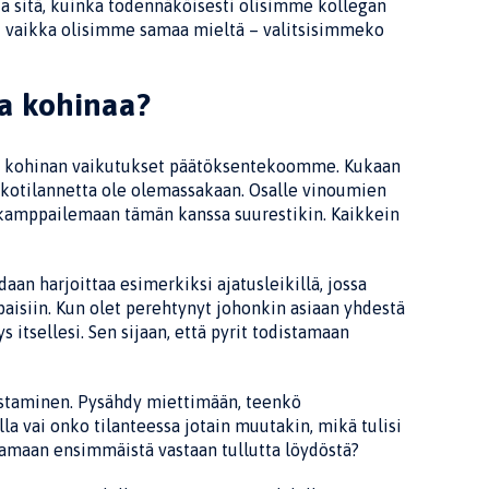
ia sitä, kuinka todennäköi­sesti olisimme kollegan
tai vaikka olisimme samaa mieltä – valitsisimmeko
ja kohinaa?
ja kohinan vaikutukset päätöksentekoomme. Kukaan
tekotilannetta ole olemassakaan. Osalle vinoumien
 kamppailemaan tämän kanssa suurestikin. Kaikkein
n harjoittaa esimerkiksi ajatusleikil­lä, jossa
aisiin. Kun olet perehtynyt johon­kin asiaan yhdestä
 itsellesi. Sen sijaan, että pyrit todistamaan
astaminen. Pysähdy miettimään, teen­kö
a vai onko tilanteessa jotain muutakin, mikä tulisi
tamaan ensimmäistä vastaan tullutta löydöstä?