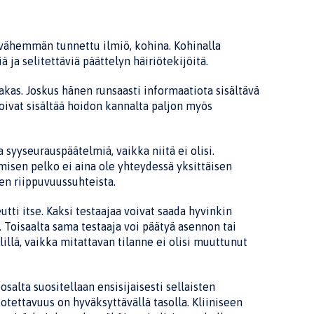
a vähemmän tunnettu ilmiö, kohina. Kohi­nalla
 ja selitettäviä päättelyn häiriöte­kijöitä.
kas. Joskus hänen runsaasti infor­maatiota sisältävä
oivat sisältää hoidon kan­nalta paljon myös
yy­seurauspäätelmiä, vaikka niitä ei olisi.
umisen pelko ei aina ole yhteydes­sä yksittäisen
den riippuvuussuhteista.
tti itse. Kaksi testaajaa voivat saada hy­vinkin
. Toisaalta sama testaaja voi päätyä asennon tai
lillä, vaikka mitattavan tilan­ne ei olisi muuttunut
salta suositellaan ensisijaisesti sel­laisten
otettavuus on hyväksyttävällä ta­solla. Kliiniseen