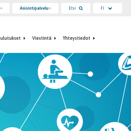
i
Asiointipalvelu
Etsi
FI
ulutukset
Viestintä
Yhteystiedot