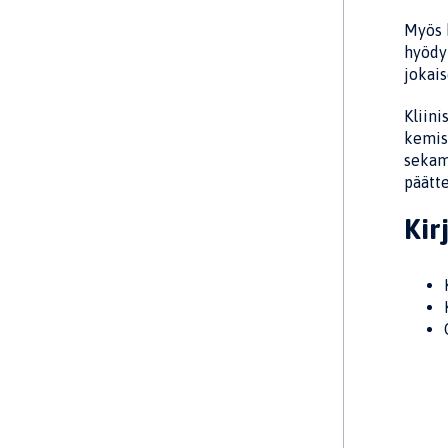
Myös k
hyödy
jokais
Kliini
kemis
sekam
päätt
Kir