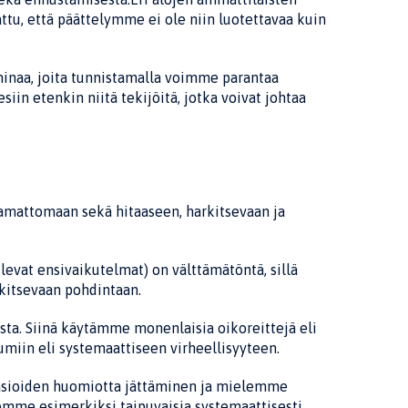
ttu, että päät­telymme ei ole niin luotettavaa kuin
kohinaa, joita tunnistamalla voimme parantaa
n etenkin niitä tekijöitä, jotka voivat johtaa
amattomaan sekä hitaaseen, harkitse­vaan ja
levat ensivaikutelmat) on välttämä­töntä, sillä
rkitsevaan pohdintaan.
sta. Siinä käytämme monenlaisia oiko­reittejä eli
umiin eli systemaattiseen virheellisyyteen.
en asioiden huomiotta jättäminen ja mie­lemme
emme esimerkiksi taipuvaisia systemaattisesti