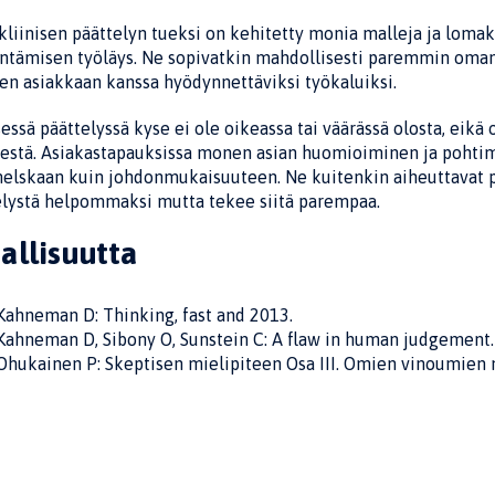
liinisen päättelyn tueksi on kehitetty monia malleja ja lomak
ntämisen työläys. Ne sopivatkin mahdol­lisesti paremmin oman
en asiakkaan kanssa hyödynnet­täviksi työkaluiksi.
sessä päättelyssä kyse ei ole oikeassa tai väärässä olosta, eikä
estä. Asiakastapauksissa monen asian huomioimi­nen ja poht
elskaan kuin johdonmukaisuuteen. Ne kuitenkin aiheuttavat pä
elystä helpommaksi mutta tekee siitä parempaa.
jallisuutta
Kahneman D: Thinking, fast and 2013.
Kahneman D, Sibony O, Sunstein C: A flaw in human judgement.
Ohukainen P: Skeptisen mielipiteen Osa III. Omien vinoumien m