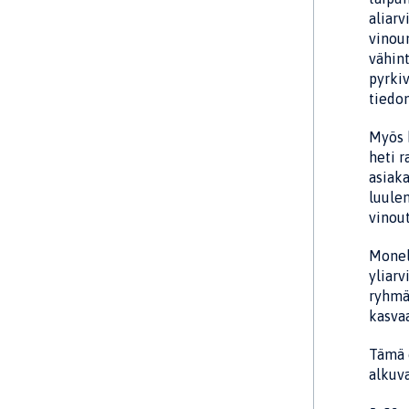
aliar
vinoum
vähint
pyrki
tiedon
Myös h
heti r
asiaka
luulem
vinout
Monel
yliarv
ryhmät
kasvaa
Tämä o
alkuv