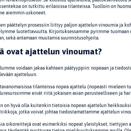
sentekoa on tutkittu erilaisissa tilanteissa. Tuolloin on huoma
e aiemmin uskoneet.
sen päättelyn prosessiin liittyy paljon ajatte­lun vinoumia ja 
lymme luotettavuutta. Kirjoitukses­samme pyrimme tuomaan esii
an, sekä antamaan muutamia suunnistusohjeita.
ä ovat ajattelun vinoumat?
lumme voidaan jakaa kahteen päätyyppiin: no­peaan ja tiedost
levään ajatteluun.
tavanomaisissa tilanteissa nopea ajattelu (no­peasti mieleen tu
luresurssimme eivät riitä jokaisen asian perusteelliseen ja ha
 on hyvä olla kuitenkin tietoisia nopean ajat­telun heikkouksi
tiikkoja, jotka voivat johtaa tiedosta­mattamme ajattelun vino
sia oikoreittejä ovat esimerkiksi nopeat yleis­tykset, tiettyj
mus täydentää puuttuvaa tietoa mieliku­vituksemme avulla. Ol