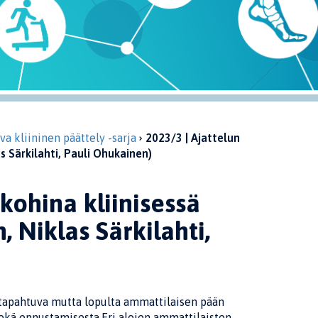
a kliininen päättely -sarja
2023/3 | Ajattelun
s Särkilahti, Pauli Ohukainen)
kohina kliinisessä
 Niklas Särkilahti,
tapahtuva mutta lopulta am­mattilaisen pään
sekä en­nustamisesta.Eri alojen ammattilaisten