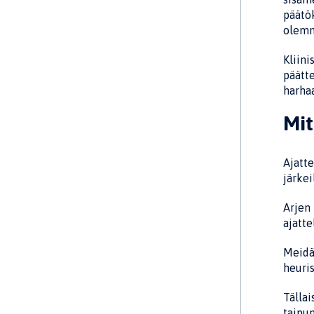
päätök
olemm
Kliini
päätte
harha
Mit
Ajatte
järkei
Arjen 
ajatte
Meidän
heuris
Tällai
taipu