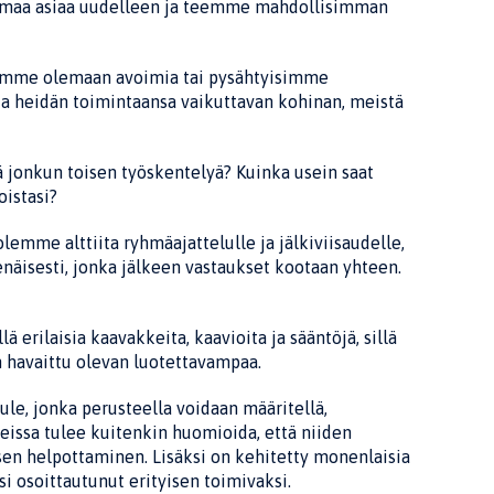
amaa asiaa uudelleen ja teemme mah­dollisimman
simme olemaan avoimia tai pysähtyi­simme
eidän toimintaansa vaikutta­van kohinan, meistä
ä jonkun toisen työskentelyä? Kuin­ka usein saat
oistasi?
olemme alttiita ryhmäajattelulle ja jälkiviisaudelle,
enäisesti, jonka jälkeen vas­taukset kootaan yhteen.
rilaisia kaavakkeita, kaavioita ja sääntöjä, sillä
 havaittu olevan luotet­tavampaa.
le, jonka perusteella voidaan määri­tellä,
eissa tulee kuitenkin huomioida, että niiden
en helpottaminen. Lisäksi on kehitetty monenlaisia
si osoittautunut erityisen toimivaksi.