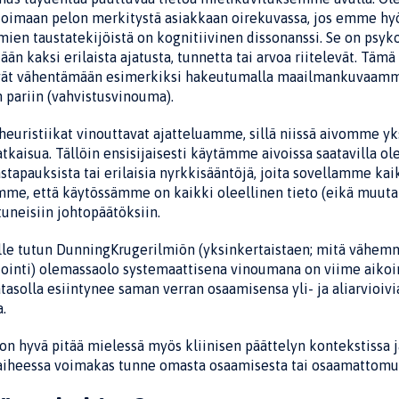
vioimaan pelon merkitystä asiak­kaan oirekuvassa, jos emme h
ien taustatekijöistä on kognitiivinen dissonanssi. Se on psykolog
ään kaksi erilaista ajatusta, tunnetta tai arvoa riitelevät. 
vät vähen­tämään esimerkiksi hakeutumalla maailmankuvaam
 pa­riin (vahvistusvinouma).
euristiikat vinouttavat ajatteluamme, sillä niissä aivomme yk
atkaisua. Tällöin ensisijaisesti käy­tämme aivoissa saatavilla o
stapauksista tai erilaisia nyrkkisääntöjä, joita sovellamme ka
me, että käytössämme on kaik­ki oleellinen tieto (eikä muuta t
uneisiin johtopäätöksiin.
le tutun Dunning­Kruger­ilmiön (yksinkertais­taen; mitä vähe
iointi) olemassaolo systemaattisena vi­noumana on viime aikoin
asolla esiintynee saman verran osaamisensa yli­- ja aliarvioivi
.
n hyvä pitää mielessä myös kliinisen päättelyn kontekstissa ja 
aiheessa voimakas tunne omasta osaamises­ta tai osaamattomuu