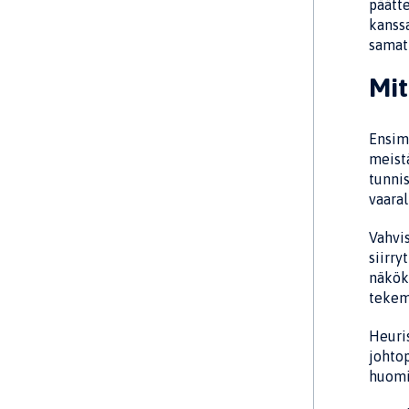
päätte
kanssa
samat
Mit
Ensim
meistä
tunni
vaaral
Vahvis
siirry
näköku
tekemä
Heuris
johtop
huomi