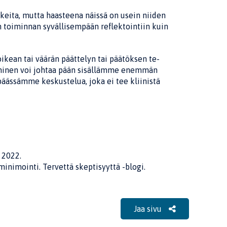
keita, mutta haasteena näissä on usein niiden
 toiminnan syvällisempään reflektointiin kuin
 oikean tai väärän päättelyn tai päätöksen te­
iminen voi johtaa pään sisällämme enemmän
ässämme keskustelua, joka ei tee kliinistä
 2022.
inimointi. Tervettä skeptisyyttä -blogi.
Jaa sivu