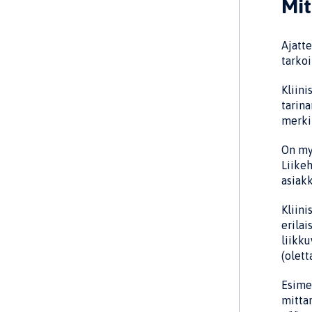
Mit
Ajatte
tarkoi
Kliini
tarina
merkit
On myö
Liikeh
asiakk
Kliini
erilai
liikku
(olett
Esimer
mittar