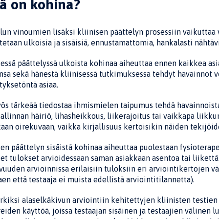
ä on kohina?
lun vinoumien lisäksi kliinisen päättelyn proses­siin vaikutta
tetaan ulkoisia ja sisäisiä, ennustamattomia, hankalasti nähtäviä
sessä päättelyssä ulkoista kohinaa aiheuttaa ennen kaikkea asia
nsa sekä hänestä kliinisessä tut­kimuksessa tehdyt havainnot v
yksetöntä asiaa.
s tärkeää tiedostaa ihmismielen taipumus tehdä havainnoista s
allinnan häiriö, lihasheikkous, liikerajoi­tus tai vaikkapa liikk
aan oirekuvaan, vaikka kirjallisuus kertoisikin näiden tekijöi
sen päättelyn sisäistä kohinaa aiheuttaa puoles­taan fysioterapeu
set tulokset arvioidessaan saman asiakkaan asentoa tai liikettä
vuuden arvioinnissa erilaisiin tulok­siin eri arviointikertojen vä
aen että testaaja ei muista edellistä arviointitilannetta).
kiksi alaselkäkivun arviointiin kehitettyjen kliinisten testien o
eiden käyttöä, joissa testaajan sisäinen ja testaajien välinen lu