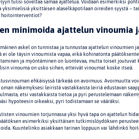
lyyn tulisi soveltaa samaa ajatte­lua. Voidaan esimerkiksi poht
 yksimielisiä yksittäisen alaselkäpotilaan oireiden syystä – 
 hoitointerventiot?
en minimoida ajattelun vinoumia 
mäinen askel on tunnistaa ja tunnustaa ajattelun vinoumien 
 ei ole täysin vinoumista vapaa, eikä ko­hinatonta päätöksen
staminen ja myöntäminen on luontevaa, mutta toiset joutuvat
lisin vinou­ma on usko siihen, etteivät vinoumat koske itseä.
tusvinouman ehkäisyssä tärkeää on avoimuus. Avoimuutta voidaa
t oman näkemyksesi leiristä vastakkaista leiriä edustavan saapp
lmasta, etsi vastakkaista tie­toa ja pyri perustelemaan näkemys
si hypoteesin oikeaksi, pyri todistamaan se vääräksi.
tisten vinoumien torjunnassa yksi hyvä tapa on ajattelun hid
äätöksen esimerkiksi yksittäisen tutkimislöy­döksen perusteell
oida. Kuuntelinko asiakkaan tarinan loppuun vai lähdinkö hoi