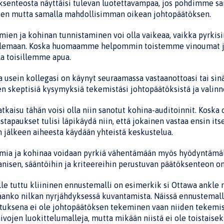
ksenteosta näyttäisi tulevan luotettavampaa, jos pohdimme s
isen mutta samalla mahdollisimman oikean johtopäätöksen.
mien ja kohinan tunnistaminen voi olla vai­keaa, vaikka pyrki
elemaan. Koska huomaamme helpommin toistemme vinoumat ja h
la toisillemme apua.
 usein kollegasi on käynyt seuraamassa vas­taanottoasi tai sin
n skeptisiä kysymyksiä tekemistäsi johtopäätöksistä ja valinn
atkaisu tähän voisi olla niin sanotut kohina­-auditoinnit. Koska 
stapaukset tulisi läpikäydä niin, että jokainen vastaa ensin its
 jälkeen aiheesta käydään yhteistä keskustelua.
ia ja kohinaa voidaan pyrkiä vähentämään myös hyödyntämällä e
isen, sääntöihin ja kriteereihin perustuvan päätöksenteon on
e tuttu kliininen ennustemalli on esimerkik­ si Ottawa ankle ru
aanko nilkan nyrjähdyksessä kuvantamis­ta. Näissä ennustemall
ituksena ei ole johtopäätöksen tekemi­nen vaan niiden tekemis
aivojen luokittelumalleja, mutta mikään niistä ei ole toistaisek