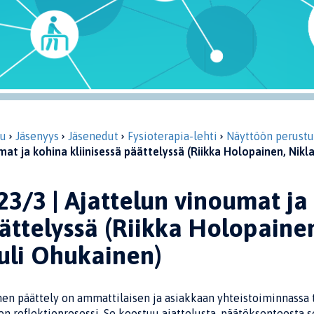
vu
Jäsenyys
Jäsenedut
Fysioterapia-lehti
Näyttöön perustuv
at ja kohina kliinisessä päättelyssä (Riikka Holopainen, Nikla
23/3 | Ajattelun vinoumat ja 
ättelyssä (Riikka Holopainen,
uli Ohukainen)
nen päättely on ammattilaisen ja asiakkaan yhteistoiminnassa 
en reflektioprosessi. Se koostuu ajattelusta, päätöksenteosta 