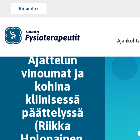
Kirjaudu
Ajankohta
2023/3 |
Ajattelun
vinoumat ja
kohina
kliinisessä
päättelyssä
(Riikka
Holopainen,