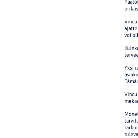
Päätö
erila
Vinou
ajatt
voi ol
Kuinka
tervee
Yksi r
asiaka
Tämän
Vinoum
mekaan
Monell
tarvit
tarko
tule­v