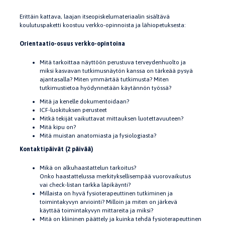
Erittäin kattava, laajan itseopiskelumateriaalin sisältävä
koulutuspaketti koostuu verkko-opinnoista ja lähiopetuksesta:
Orientaatio-osuus verkko-opintoina
Mitä tarkoittaa näyttöön perustuva terveydenhuolto ja
miksi kasvavan tutkimusnäytön kanssa on tärkeää pysyä
ajantasalla? Miten ymmärtää tutkimusta? Miten
tutkimustietoa hyödynnetään käytännön työssä?
Mitä ja kenelle dokumentoidaan?
ICF-luokituksen perusteet
Mitkä tekijät vaikuttavat mittauksen luotettavuuteen?
Mitä kipu on?
Mitä muistan anatomiasta ja fysiologiasta?
Kontaktipäivät (2 päivää)
Mikä on alkuhaastattelun tarkoitus?
Onko haastattelussa merkityksellisempää vuorovaikutus
vai check-listan tarkka läpikäynti?
Millaista on hyvä fysioterapeuttinen tutkiminen ja
toimintakyvyn arviointi? Milloin ja miten on järkevä
käyttää toimintakyvyn mittareita ja miksi?
Mitä on kliininen päättely ja kuinka tehdä fysioterapeuttinen