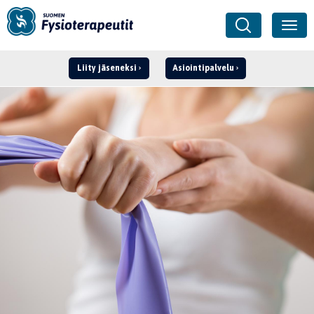
Liity jäseneksi
Asiointipalvelu
Kirjaudu ›