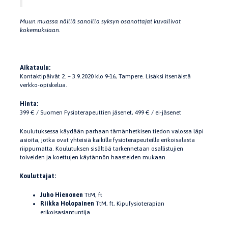
Muun muassa näillä sanoilla syksyn osanottajat kuvailivat
kokemuksiaan.
Aikataulu:
Kontaktipäivät 2. – 3.9.2020 klo 9-16, Tampere. Lisäksi itsenäistä
verkko-opiskelua.
Hinta:
399 € / Suomen Fysioterapeuttien jäsenet, 499 € / ei-jäsenet
Koulutuksessa käydään
parhaan tämänhetkisen tiedon valossa
läpi
asioita, jotka
ovat
yhteisiä kaikille fysioterapeuteille erikoisalasta
riippumatta.
Koulutuksen sisält
öä tarkennetaan osallistujien
toiveiden ja koettujen käytännön haasteiden mukaan.
Kouluttajat:
Juho Hienonen
TtM
,
ft
Riikka Holopainen
TtM
,
ft
, Kipufysioterapia
n
erikoisasiantuntija