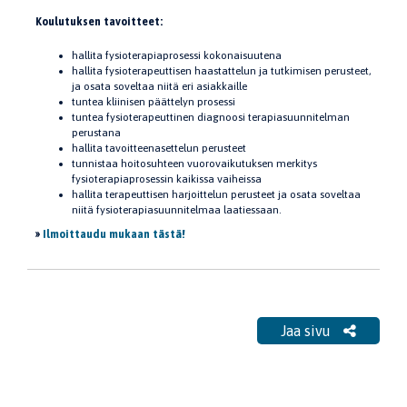
Koulutuksen tavoitteet:
hallita fysioterapiaprosessi kokonaisuutena
hallita fysioterapeuttisen haastattelun ja tutkimisen perusteet,
ja osata soveltaa niitä eri asiakkaille
tuntea kliinisen päättelyn prosessi
tuntea fysioterapeuttinen diagnoosi terapiasuunnitelman
perustana
hallita tavoitteenasettelun perusteet
tunnistaa hoitosuhteen vuorovaikutuksen merkitys
fysioterapiaprosessin kaikissa vaiheissa
hallita terapeuttisen harjoittelun perusteet ja osata soveltaa
niitä fysioterapiasuunnitelmaa laatiessaan.
»
Ilmoittaudu mukaan tästä!
Jaa sivu