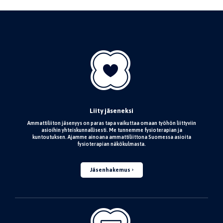
Liity jäseneksi
Ammattiliiton jäsenyys on paras tapa vaikuttaa omaan työhön liittyviin
asioihin yhteiskunnallisesti. Me tunnemme fysioterapian ja
kuntoutuksen. Ajamme ainoana ammattiliittona Suomessa asioita
fysioterapian näkökulmasta.
Jäsenhakemus