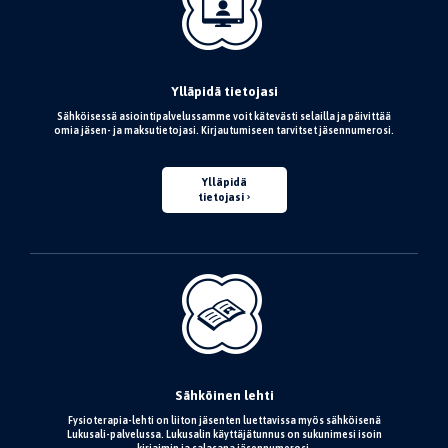
Ylläpidä tietojasi
Sähköisessä asiointipalvelussamme voit kätevästi selailla ja päivittää
omia jäsen- ja maksutietojasi. Kirjautumiseen tarvitset jäsennumerosi.
Ylläpidä
tietojasi
Sähköinen lehti
Fysioterapia-lehti on liiton jäsenten luettavissa myös sähköisenä
Lukusali-palvelussa. Lukusalin käyttäjätunnus on sukunimesi isoin