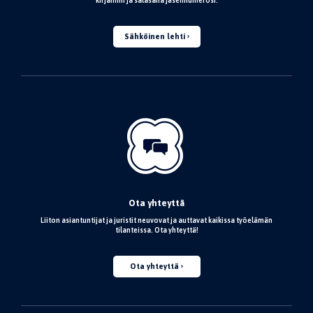
kirjaimin ja salasana jäsennumerosi.
Sähköinen lehti
Ota yhteyttä
Liiton asiantuntijat ja juristit neuvovat ja auttavat kaikissa työelämän
tilanteissa. Ota yhteyttä!
Ota yhteyttä