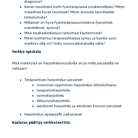
diagnoosi?
Kenen tavoitteita kohti fysioterapiassa työskennellään? Miten
määrittää hyvät tavoitteet? Miten arvioida tavoitteiden
toteutumista?
Millainen on hyvä fysioterapiasuunnitelma (tavoitteet,
menetelmät, ajoitus)?
Mitä asiakaskeskeisyys tarkoittaa käytännössä?
Miten luottamus terapiasuhteessa syntyy ja kuinka suuri
merkitys sillä on? Onko vuorovaikutuksella väliä?
Verkko-opiskelu
Mitä merkitystä eri harjoittelumuodoilla on ja millä perusteilla ne
valitaan?
Terapeuttisen harjoittelun perusteet
motorinen oppiminen harjoittelun lähtökohtana.
tasapainoharjoittelu
voimaharjoittelu
liikkuvuusharjoittelu
aerobinen harjoittelu ja aerobisen kunnon perusteet
Harjoittelun epäspesifit vaikutukset
Koulutus päättyy verkkotenttiin.