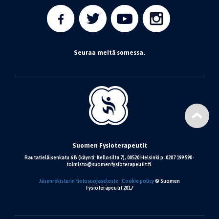
Seuraa meitä somessa.
Suomen Fysioterapeutit
Rautatieläisenkatu 6 B (käynti: Kellosilta 7), 00520 Helsinki p. 0207 199 590 •
toimisto@suomenfysioterapeutit.fi.
Jäsenrekisterin tietosuojaseloste
•
Cookie policy
© Suomen
Fysioterapeutit 2017