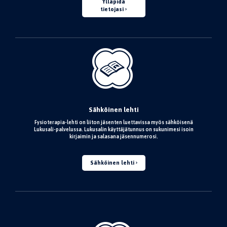
Ylläpidä
tietojasi
Sähköinen lehti
Fysioterapia-lehti on liiton jäsenten luettavissa myös sähköisenä
Lukusali-palvelussa. Lukusalin käyttäjätunnus on sukunimesi isoin
kirjaimin ja salasana jäsennumerosi.
Sähköinen lehti