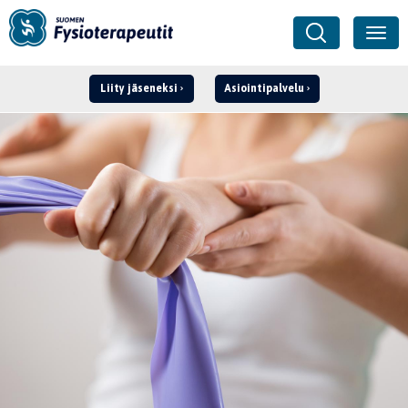
Liity jäseneksi
Asiointipalvelu
Kirjaudu ›