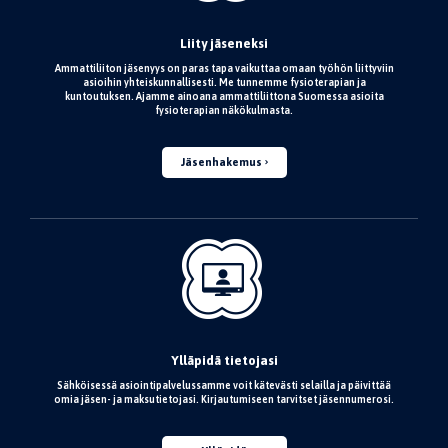
Liity jäseneksi
Ammattiliiton jäsenyys on paras tapa vaikuttaa omaan työhön liittyviin
asioihin yhteiskunnallisesti. Me tunnemme fysioterapian ja
kuntoutuksen. Ajamme ainoana ammattiliittona Suomessa asioita
fysioterapian näkökulmasta.
Jäsenhakemus
Ylläpidä tietojasi
Sähköisessä asiointipalvelussamme voit kätevästi selailla ja päivittää
omia jäsen- ja maksutietojasi. Kirjautumiseen tarvitset jäsennumerosi.