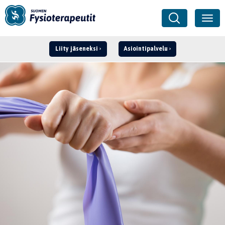
Liity jäseneksi
Asiointipalvelu
Kirjaudu ›