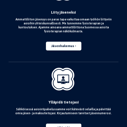
Liity jäseneksi
Ammattiliiton jäsenyys on paras tapa vaikuttaa omaan työhön liittyviin
asioihin yhteiskunnallisesti. Me tunnemme fysioterapian ja
kuntoutuksen. Ajamme ainoana ammattiliittona Suomessa asioita
fysioterapian näkökulmasta.
Jäsenhakemus
Ylläpidä tietojasi
Sähköisessä asiointipalvelussamme voit kätevästi selailla ja päivittää
omia jäsen- ja maksutietojasi. Kirjautumiseen tarvitset jäsennumerosi.