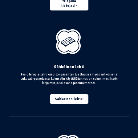
Ylläpidä
tietojasi
Sähköinen lehti
Fysioterapia-lehti on liiton jäsenten luettavissa myös sähköisenä
Lukusali-palvelussa. Lukusalin käyttäjätunnus on sukunimesi isoin
kirjaimin ja salasana jäsennumerosi.
Sähköinen lehti