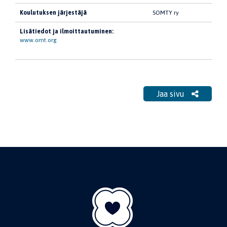
Koulutuksen järjestäjä
SOMTY ry
Lisätiedot ja ilmoittautuminen:
www.omt.org
Jaa sivu