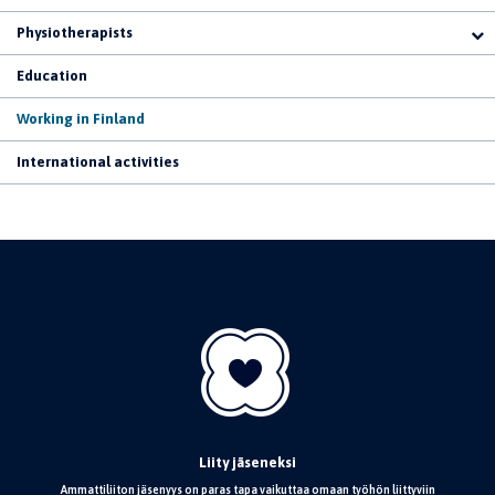
Physiotherapists
Education
Working in Finland
International activities
Liity jäseneksi
Ammattiliiton jäsenyys on paras tapa vaikuttaa omaan työhön liittyviin