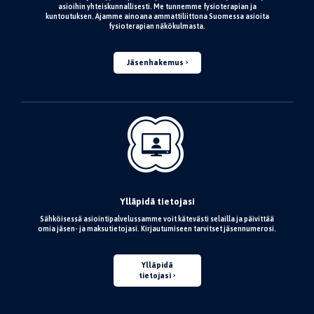
asioihin yhteiskunnallisesti. Me tunnemme fysioterapian ja
kuntoutuksen. Ajamme ainoana ammattiliittona Suomessa asioita
fysioterapian näkökulmasta.
Jäsenhakemus
Ylläpidä tietojasi
Sähköisessä asiointipalvelussamme voit kätevästi selailla ja päivittää
omia jäsen- ja maksutietojasi. Kirjautumiseen tarvitset jäsennumerosi.
Ylläpidä
tietojasi