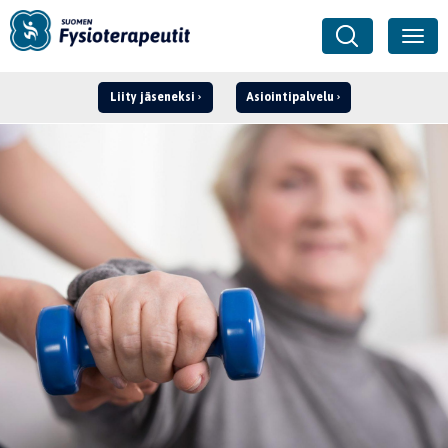
Liity jäseneksi
Asiointipalvelu
Kirjaudu ›