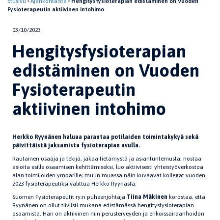
Etusivu
Ajankohtaista
Hengitysfysioterapian edistäminen on Vuoden
Fysioterapeutin aktiivinen intohimo
03/10/2023
Hengitysfysioterapian
edistäminen on Vuoden
Fysioterapeutin
aktiivinen intohimo
Herkko Ryynänen haluaa parantaa potilaiden toimintakykyä sekä
päivittäistä jaksamista fysioterapian avulla.
Rautainen osaaja ja tekijä, jakaa tietämystä ja asiantuntemusta, nostaa
asioita esille osaamisen kehittämiseksi, luo aktiivisesti yhteistyöverkostoa
alan toimijoiden ympärille; muun muassa näin kuvaavat kollegat vuoden
2023 fysioterapeutiksi valittua Herkko Ryynästä.
Suomen Fysioterapeutit ry:n puheenjohtaja
Tiina Mäkinen
korostaa, että
Ryynänen on ollut tiiviisti mukana edistämässä hengitysfysioterapian
osaamista. Hän on aktiivinen niin perusterveyden ja erikoissairaanhoidon