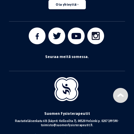
Ota yhteyttä
Seuraa meitä somessa.
Suomen Fysioterapeutit
Rautatieläisenkatu 6 B (käynti: Kellosilta 7), 00520 Helsinki p. 0207 199 590 •
toimisto@suomenfysioterapeutit.fi.