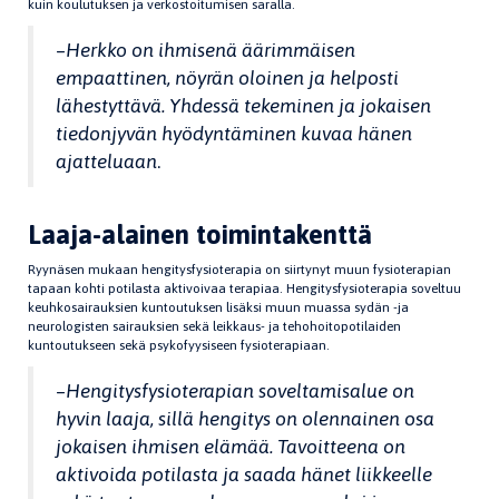
kuin koulutuksen ja verkostoitumisen saralla.
–
Herkko on ihmisenä äärimmäisen
empaattinen, nöyrän oloinen ja helposti
lähestyttävä. Yhdessä tekeminen ja jokaisen
tiedonjyvän hyödyntäminen kuvaa hänen
ajatteluaan
.
Laaja-alainen toimintakenttä
Ryynäsen mukaan hengitysfysioterapia on siirtynyt muun fysioterapian
tapaan kohti potilasta aktivoivaa terapiaa. Hengitysfysioterapia soveltuu
keuhkosairauksien kuntoutuksen lisäksi muun muassa sydän -ja
neurologisten sairauksien sekä leikkaus- ja tehohoitopotilaiden
kuntoutukseen sekä psykofyysiseen fysioterapiaan.
–
Hengitysfysioterapian soveltamisalue on
hyvin laaja, sillä hengitys on olennainen osa
jokaisen ihmisen elämää. Tavoitteena on
aktivoida potilasta ja saada hänet liikkeelle