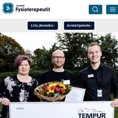
Liity jäseneksi
Asiointipalvelu
Kirjaudu ›