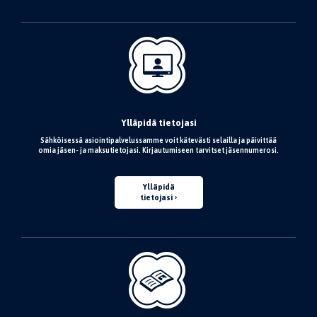
Ylläpidä tietojasi
Sähköisessä asiointipalvelussamme voit kätevästi selailla ja päivittää
omia jäsen- ja maksutietojasi. Kirjautumiseen tarvitset jäsennumerosi.
Ylläpidä
tietojasi