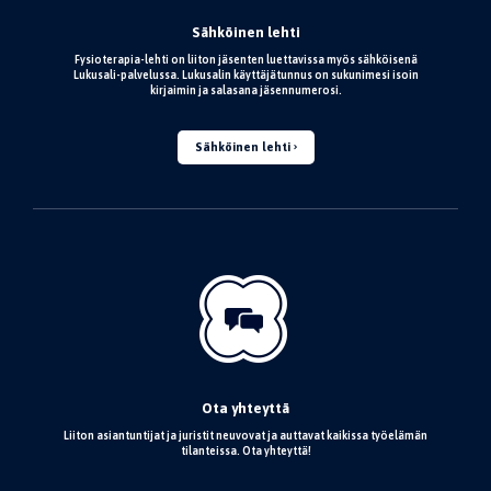
Sähköinen lehti
Fysioterapia-lehti on liiton jäsenten luettavissa myös sähköisenä
Lukusali-palvelussa. Lukusalin käyttäjätunnus on sukunimesi isoin
kirjaimin ja salasana jäsennumerosi.
Sähköinen lehti
Ota yhteyttä
Liiton asiantuntijat ja juristit neuvovat ja auttavat kaikissa työelämän
tilanteissa. Ota yhteyttä!