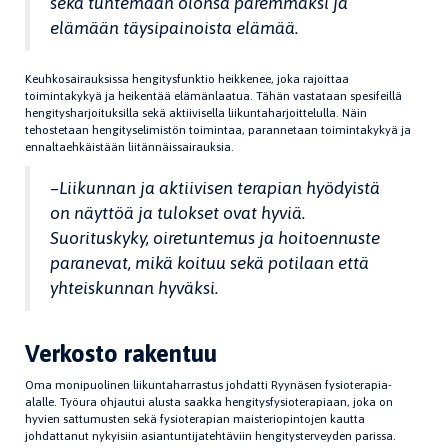
sekä tuntemaan olonsa paremmaksi ja
elämään täysipainoista elämää.
Keuhkosairauksissa hengitysfunktio heikkenee, joka rajoittaa
toimintakykyä ja heikentää elämänlaatua. Tähän vastataan spesifeillä
hengitysharjoituksilla sekä aktiivisella liikuntaharjoittelulla. Näin
tehostetaan hengityselimistön toimintaa, parannetaan toimintakykyä ja
ennaltaehkäistään liitännäissairauksia.
–
Liikunnan ja aktiivisen terapian hyödyistä
on näyttöä ja tulokset ovat hyviä.
Suorituskyky, oiretuntemus ja hoitoennuste
paranevat, mikä koituu sekä potilaan että
yhteiskunnan hyväksi.
Verkosto rakentuu
Oma monipuolinen liikuntaharrastus johdatti Ryynäsen fysioterapia-
alalle. Työura ohjautui alusta saakka hengitysfysioterapiaan, joka on
hyvien sattumusten sekä fysioterapian maisteriopintojen kautta
johdattanut nykyisiin asiantuntijatehtäviin hengitysterveyden parissa.