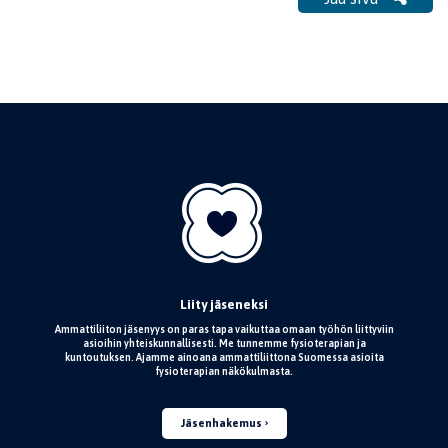
Liity jäseneksi
Ammattiliiton jäsenyys on paras tapa vaikuttaa omaan työhön liittyviin
asioihin yhteiskunnallisesti. Me tunnemme fysioterapian ja
kuntoutuksen. Ajamme ainoana ammattiliittona Suomessa asioita
fysioterapian näkökulmasta.
Jäsenhakemus