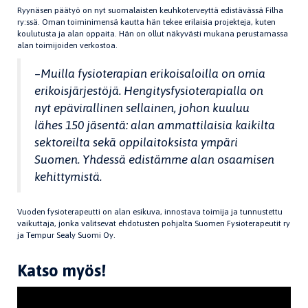
Ryynäsen päätyö on nyt suomalaisten keuhkoterveyttä edistävässä Filha
ry:ssä. Oman toiminimensä kautta hän tekee erilaisia projekteja, kuten
koulutusta ja alan oppaita. Hän on ollut näkyvästi mukana perustamassa
alan toimijoiden verkostoa.
–
Muilla fysioterapian erikoisaloilla on omia
erikoisjärjestöjä. Hengitysfysioterapialla on
nyt epävirallinen sellainen, johon kuuluu
lähes 150 jäsentä: alan ammattilaisia kaikilta
sektoreilta sekä oppilaitoksista ympäri
Suomen. Yhdessä edistämme alan osaamisen
kehittymistä.
Vuoden fysioterapeutti on alan esikuva, innostava toimija ja tunnustettu
vaikuttaja, jonka valitsevat ehdotusten pohjalta Suomen Fysioterapeutit ry
ja Tempur Sealy Suomi Oy.
Katso myös!