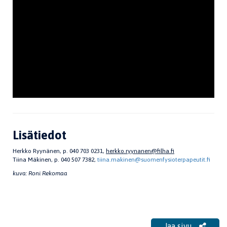
Lisätiedot
Herkko Ryynänen, p. 040 703 0231,
herkko.ryynanen@filha.fi
Tiina Mäkinen, p. 040 507 7382,
tiina.makinen@suomenfysioterpapeutit.fi
kuva: Roni Rekomaa
Jaa sivu