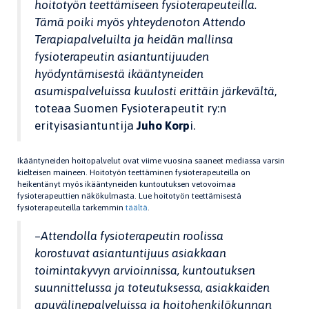
hoitotyön teettämiseen fysioterapeuteilla.
Tämä poiki myös yhteydenoton Attendo
Terapiapalveluilta ja heidän mallinsa
fysioterapeutin asiantuntijuuden
hyödyntämisestä ikääntyneiden
asumispalveluissa kuulosti erittäin järkevältä
,
toteaa Suomen Fysioterapeutit ry:n
erityisasiantuntija
Juho Korp
i.
Ikääntyneiden hoitopalvelut ovat viime vuosina saaneet mediassa varsin
kielteisen maineen. Hoitotyön teettäminen fysioterapeuteilla on
heikentänyt myös ikääntyneiden kuntoutuksen vetovoimaa
fysioterapeuttien näkökulmasta. Lue hoitotyön teettämisestä
fysioterapeuteilla tarkemmin
täältä
.
–
Attendolla fysioterapeutin roolissa
korostuvat asiantuntijuus asiakkaan
toimintakyvyn arvioinnissa, kuntoutuksen
suunnittelussa ja toteutuksessa, asiakkaiden
apuvälinepalveluissa ja hoitohenkilökunnan