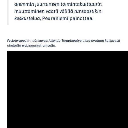
aiemmin juurtuneen toimintakulttuurin
muuttaminen vaatii välillä runsaastikin
keskustelua
, Peuraniemi painottaa.
Fysioterapeutin työnkuvaa Attendo Terapiapalveluissa avataan kattavasti
oheisella webinaaritallenteella.