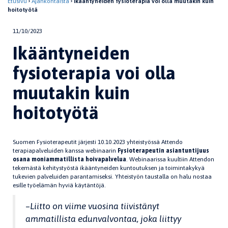
Etusivu
Ajankohtaista
Ikääntyneiden fysioterapia voi olla muutakin kuin
hoitotyötä
11/10/2023
Ikääntyneiden
fysioterapia voi olla
muutakin kuin
hoitotyötä
Suomen Fysioterapeutit järjesti 10.10.2023 yhteistyössä Attendo
terapiapalveluiden kanssa webinaarin
Fysioterapeutin asiantuntijuus
osana moniammatillista hoivapalvelua
. Webinaarissa kuultiin Attendon
tekemästä kehitystyöstä ikääntyneiden kuntoutuksen ja toimintakykyä
tukevien palveluiden parantamiseksi. Yhteistyön taustalla on halu nostaa
esille työelämän hyviä käytäntöjä.
–
Liitto on viime vuosina tiivistänyt
ammatillista edunvalvontaa, joka liittyy