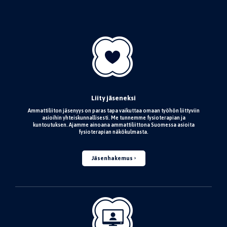
Liity jäseneksi
Ammattiliiton jäsenyys on paras tapa vaikuttaa omaan työhön liittyviin
asioihin yhteiskunnallisesti. Me tunnemme fysioterapian ja
kuntoutuksen. Ajamme ainoana ammattiliittona Suomessa asioita
fysioterapian näkökulmasta.
Jäsenhakemus