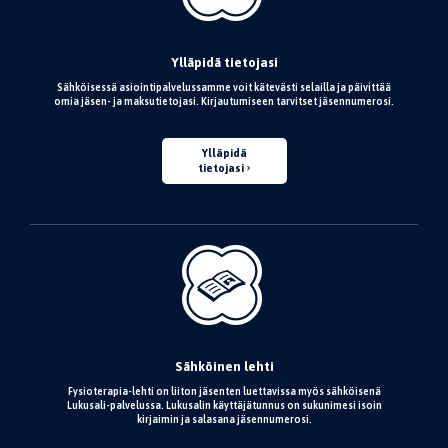
Ylläpidä tietojasi
Sähköisessä asiointipalvelussamme voit kätevästi selailla ja päivittää
omia jäsen- ja maksutietojasi. Kirjautumiseen tarvitset jäsennumerosi.
Ylläpidä
tietojasi
Sähköinen lehti
Fysioterapia-lehti on liiton jäsenten luettavissa myös sähköisenä
Lukusali-palvelussa. Lukusalin käyttäjätunnus on sukunimesi isoin
kirjaimin ja salasana jäsennumerosi.