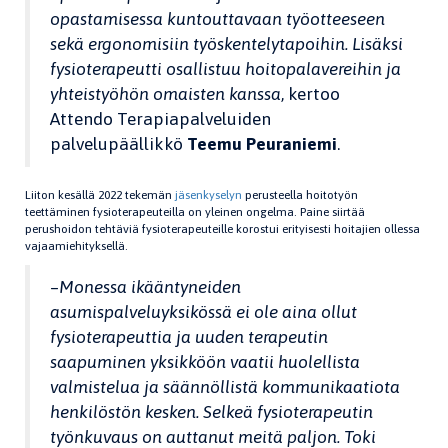
opastamisessa kuntouttavaan työotteeseen
sekä ergonomisiin työskentelytapoihin. Lisäksi
fysioterapeutti osallistuu hoitopalavereihin ja
yhteistyöhön omaisten kanssa
, kertoo
Attendo Terapiapalveluiden
palvelupäällikkö
Teemu Peuraniemi
.
Liiton kesällä 2022 tekemän
jäsenkyselyn
perusteella hoitotyön
teettäminen fysioterapeuteilla on yleinen ongelma. Paine siirtää
perushoidon tehtäviä fysioterapeuteille korostui erityisesti hoitajien ollessa
vajaamiehityksellä.
–
Monessa ikääntyneiden
asumispalveluyksikössä ei ole aina ollut
fysioterapeuttia ja uuden terapeutin
saapuminen yksikköön vaatii huolellista
valmistelua ja säännöllistä kommunikaatiota
henkilöstön kesken. Selkeä fysioterapeutin
työnkuvaus on auttanut meitä paljon. Toki