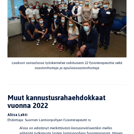
Laakson sairaalassa työskentelee vakituisesti 22 fysioterapeuttia sekä
osastonhoitaja ja apulaisosastonhoitaja
Muut kannustusrahaehdokkaat
vuonna 2022
Aliisa Lahti
Ehdottaja: Suomen Lantionpohjan Fysioterapeutit ry
Aliisa on edistänyt merkittävästi kansainvälisestikin melko
vähäistä tutkimusta lasten lantionpohjan fysioterapiasta. Hänen