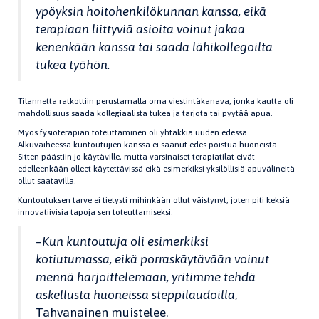
ypöyksin hoitohenkilökunnan kanssa, eikä
terapiaan liittyviä asioita voinut jakaa
kenenkään kanssa tai saada lähikollegoilta
tukea työhön.
Tilannetta ratkottiin perustamalla oma viestintäkanava, jonka kautta oli
mahdollisuus saada kollegiaalista tukea ja tarjota tai pyytää apua.
Myös fysioterapian toteuttaminen oli yhtäkkiä uuden edessä.
Alkuvaiheessa kuntoutujien kanssa ei saanut edes poistua huoneista.
Sitten päästiin jo käytäville, mutta varsinaiset terapiatilat eivät
edelleenkään olleet käytettävissä eikä esimerkiksi yksilöllisiä apuvälineitä
ollut saatavilla.
Kuntoutuksen tarve ei tietysti mihinkään ollut väistynyt, joten piti keksiä
innovatiivisia tapoja sen toteuttamiseksi.
–
Kun kuntoutuja oli esimerkiksi
kotiutumassa, eikä porraskäytävään voinut
mennä harjoittelemaan, yritimme tehdä
askellusta huoneissa steppilaudoilla
,
Tahvanainen muistelee.