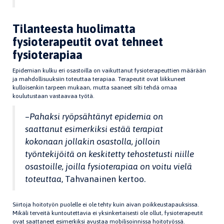
Tilanteesta huolimatta
fysioterapeutit ovat tehneet
fysioterapiaa
Epidemian kulku eri osastoilla on vaikuttanut fysioterapeuttien määrään
ja mahdollisuuksiin toteuttaa terapiaa. Terapeutit ovat liikkuneet
kulloisenkin tarpeen mukaan, mutta saaneet silti tehdä omaa
koulutustaan vastaavaa työtä.
–
Pahaksi ryöpsähtänyt epidemia on
saattanut esimerkiksi estää terapiat
kokonaan jollakin osastolla, jolloin
työntekijöitä on keskitetty tehostetusti niille
osastoille, joilla fysioterapiaa on voitu vielä
toteuttaa
, Tahvanainen kertoo.
Siirtoja hoitotyön puolelle ei ole tehty kuin aivan poikkeustapauksissa.
Mikäli terveitä kuntoutettavia ei yksinkertaisesti ole ollut, fysioterapeutit
ovat saattaneet esimerkiksi avustaa mobilisoinnissa hoitotyössä.