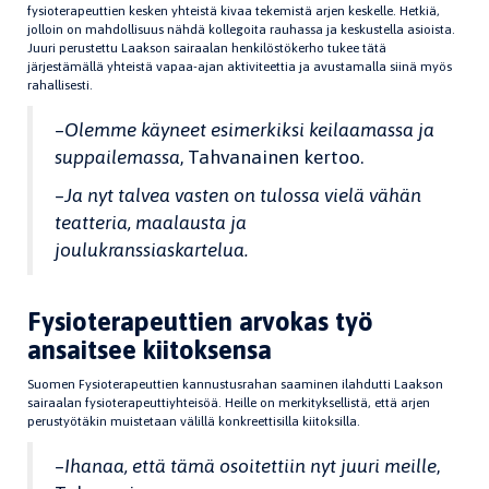
fysioterapeuttien kesken yhteistä kivaa tekemistä arjen keskelle. Hetkiä,
jolloin on mahdollisuus nähdä kollegoita rauhassa ja keskustella asioista.
Juuri perustettu Laakson sairaalan henkilöstökerho tukee tätä
järjestämällä yhteistä vapaa-ajan aktiviteettia ja avustamalla siinä myös
rahallisesti.
–
Olemme käyneet esimerkiksi keilaamassa ja
suppailemassa
, Tahvanainen kertoo.
–
Ja nyt talvea vasten on tulossa vielä vähän
teatteria, maalausta ja
joulukranssiaskartelua.
Fysioterapeuttien arvokas työ
ansaitsee kiitoksensa
Suomen Fysioterapeuttien kannustusrahan saaminen ilahdutti Laakson
sairaalan fysioterapeuttiyhteisöä. Heille on merkityksellistä, että arjen
perustyötäkin muistetaan välillä konkreettisilla kiitoksilla.
–
Ihanaa, että tämä osoitettiin nyt juuri meille
,