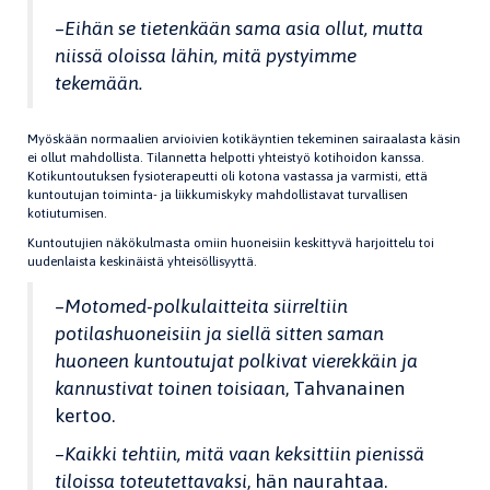
–
Eihän se tietenkään sama asia ollut, mutta
niissä oloissa lähin, mitä pystyimme
tekemään.
Myöskään normaalien arvioivien kotikäyntien tekeminen sairaalasta käsin
ei ollut mahdollista. Tilannetta helpotti yhteistyö kotihoidon kanssa.
Kotikuntoutuksen fysioterapeutti oli kotona vastassa ja varmisti, että
kuntoutujan toiminta- ja liikkumiskyky mahdollistavat turvallisen
kotiutumisen.
Kuntoutujien näkökulmasta omiin huoneisiin keskittyvä harjoittelu toi
uudenlaista keskinäistä yhteisöllisyyttä.
–
Motomed-polkulaitteita siirreltiin
potilashuoneisiin ja siellä sitten saman
huoneen kuntoutujat polkivat vierekkäin ja
kannustivat toinen toisiaan
, Tahvanainen
kertoo.
–
Kaikki tehtiin, mitä vaan keksittiin pienissä
tiloissa toteutettavaksi
, hän naurahtaa.