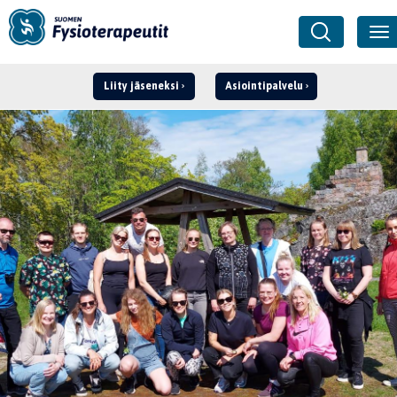
Liity jäseneksi
Asiointipalvelu
Kirjaudu ›