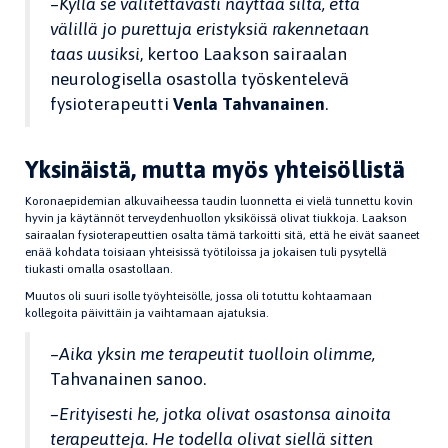
–
Kyllä se valitettavasti näyttää siltä, että
välillä jo purettuja eristyksiä rakennetaan
taas uusiksi
, kertoo Laakson sairaalan
neurologisella osastolla työskentelevä
fysioterapeutti
Venla Tahvanainen
.
Yksinäistä, mutta myös yhteisöllistä
Koronaepidemian alkuvaiheessa taudin luonnetta ei vielä tunnettu kovin
hyvin ja käytännöt terveydenhuollon yksiköissä olivat tiukkoja. Laakson
sairaalan fysioterapeuttien osalta tämä tarkoitti sitä, että he eivät saaneet
enää kohdata toisiaan yhteisissä työtiloissa ja jokaisen tuli pysytellä
tiukasti omalla osastollaan.
Muutos oli suuri isolle työyhteisölle, jossa oli totuttu kohtaamaan
kollegoita päivittäin ja vaihtamaan ajatuksia.
–
Aika yksin me terapeutit tuolloin olimme,
Tahvanainen sanoo.
–Erityisesti he, jotka olivat osastonsa ainoita
terapeutteja. He todella olivat siellä sitten