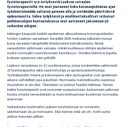
Fysioterapeutit ry:n esityksestä Laakson sairaalan
fysioterapeuteille. He ovat joutuneet koko koronaepidemian ajan
työskentelemään valtavan paineen alla ja sietämään päivittäistä
epävarmuutta. Vahva työyhteisö ja mielikuvitukselliset ratkaisut
poikkeusolojen kuntoutuksessa ovat auttaneet jaksamaan yli
vaikeiden aikojen.
Helsingin kaupunki keskitti epidemian alkuvaiheessa koronapotilaiden
hoidon Laakson sairaalaan. Keväällä 2020 mediassa julkaistiin karuja
kuvia sairaalan takapihalle ilmestyneistä kylmäkonteista. Niissä
varauduttiin säilömään vainajia, mikäli kuolleisuus ylittäisi epidemian
vuoksi normaalin ruumishuoneen kantokyvyn. Onneksi tilanne ei lopulta
koskaan ajautunut näin pitkälle.
Laakson sairaalassa on 11 vuodeostastoa, joissa työskentelee vakituisesti
22 fysioterapeuttia sekä osastonhoitaja ja apulaisosastonhoitaja.
Työntekijöiden määrä ja kokoonpano sekä sijoituspaikat ovat epidemian
aikana vaihdelleet jopa päivittäin. Normaalia mahdollisuutta sopeutua
muutoksiin ei ole ollut. Tilanteisiin on pitänyt hypätä hetkessä. Tämän
lisäksi fysioterapeutit ovat joutuneet suojautumaan, kantamaan jatkuvaa
huolta omasta terveydestään ja myös kohtaamaan kuolemaa normaalia
enemmän.
Vaikeuksista huolimatta Laakson työyhteisössä on onnistuttu
säilyttämään ilo ja motivaatio. Eikä tilanne vielä ole ohi. Kohti uutta
aaltoa mennään jälleen.