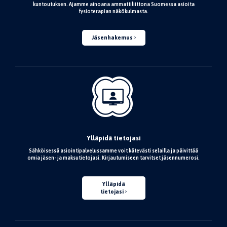
kuntoutuksen. Ajamme ainoana ammattiliittona Suomessa asioita
fysioterapian näkökulmasta.
Jäsenhakemus
Ylläpidä tietojasi
Sähköisessä asiointipalvelussamme voit kätevästi selailla ja päivittää
omia jäsen- ja maksutietojasi. Kirjautumiseen tarvitset jäsennumerosi.
Ylläpidä
tietojasi