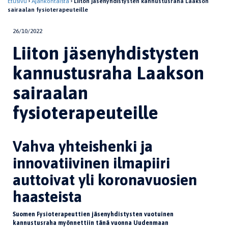
Etusivu
Ajankohtaista
Liiton jäsenyhdistysten kannustusraha Laakson
sairaalan fysioterapeuteille
26/10/2022
Liiton jäsenyhdistysten
kannustusraha Laakson
sairaalan
fysioterapeuteille
Vahva yhteishenki ja
innovatiivinen ilmapiiri
auttoivat yli koronavuosien
haasteista
Suomen Fysioterapeuttien jäsenyhdistysten vuotuinen
kannustusraha myönnettiin tänä vuonna Uudenmaan