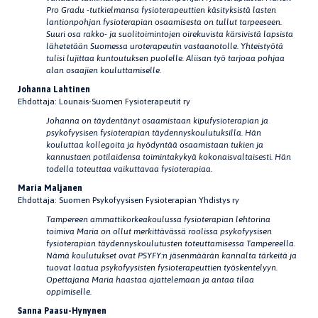
Pro Gradu -tutkielmansa fysioterapeuttien käsityksistä lasten
lantionpohjan fysioterapian osaamisesta on tullut tarpeeseen.
Suuri osa rakko- ja suolitoimintojen oirekuvista kärsivistä lapsista
lähetetään Suomessa uroterapeutin vastaanotolle. Yhteistyötä
tulisi lujittaa kuntoutuksen puolelle. Aliisan työ tarjoaa pohjaa
alan osaajien kouluttamiselle.
Johanna Lahtinen
Ehdottaja: Lounais-Suomen Fysioterapeutit ry
Johanna on täydentänyt osaamistaan kipufysioterapian ja
psykofyysisen fysioterapian täydennyskoulutuksilla. Hän
kouluttaa kollegoita ja hyödyntää osaamistaan tukien ja
kannustaen potilaidensa toimintakykyä kokonaisvaltaisesti. Hän
todella toteuttaa vaikuttavaa fysioterapiaa.
Maria Maljanen
Ehdottaja: Suomen Psykofyysisen Fysioterapian Yhdistys ry
Tampereen ammattikorkeakoulussa fysioterapian lehtorina
toimiva Maria on ollut merkittävässä roolissa psykofyysisen
fysioterapian täydennyskoulutusten toteuttamisessa Tampereella.
Nämä koulutukset ovat PSYFY:n jäsenmäärän kannalta tärkeitä ja
tuovat laatua psykofyysisten fysioterapeuttien työskentelyyn.
Opettajana Maria haastaa ajattelemaan ja antaa tilaa
oppimiselle.
Sanna Paasu-Hynynen