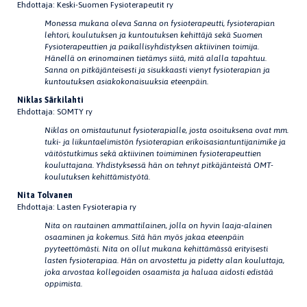
Ehdottaja: Keski-Suomen Fysioterapeutit ry
Monessa mukana oleva Sanna on fysioterapeutti, fysioterapian
lehtori, koulutuksen ja kuntoutuksen kehittäjä sekä Suomen
Fysioterapeuttien ja paikallisyhdistyksen aktiivinen toimija.
Hänellä on erinomainen tietämys siitä, mitä alalla tapahtuu.
Sanna on pitkäjänteisesti ja sisukkaasti vienyt fysioterapian ja
kuntoutuksen asiakokonaisuuksia eteenpäin.
Niklas Särkilahti
Ehdottaja: SOMTY ry
Niklas on omistautunut fysioterapialle, josta osoituksena ovat mm.
tuki- ja liikuntaelimistön fysioterapian erikoisasiantuntijanimike ja
väitöstutkimus sekä aktiivinen toimiminen fysioterapeuttien
kouluttajana. Yhdistyksessä hän on tehnyt pitkäjänteistä OMT-
koulutuksen kehittämistyötä.
Nita Tolvanen
Ehdottaja: Lasten Fysioterapia ry
Nita on rautainen ammattilainen, jolla on hyvin laaja-alainen
osaaminen ja kokemus. Sitä hän myös jakaa eteenpäin
pyyteettömästi. Nita on ollut mukana kehittämässä erityisesti
lasten fysioterapiaa. Hän on arvostettu ja pidetty alan kouluttaja,
joka arvostaa kollegoiden osaamista ja haluaa aidosti edistää
oppimista.