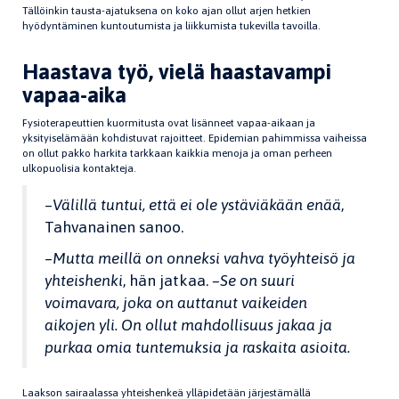
Tällöinkin tausta-ajatuksena on koko ajan ollut arjen hetkien
hyödyntäminen kuntoutumista ja liikkumista tukevilla tavoilla.
Haastava työ, vielä haastavampi
vapaa-aika
Fysioterapeuttien kuormitusta ovat lisänneet vapaa-aikaan ja
yksityiselämään kohdistuvat rajoitteet. Epidemian pahimmissa vaiheissa
on ollut pakko harkita tarkkaan kaikkia menoja ja oman perheen
ulkopuolisia kontakteja.
–
Välillä tuntui, että ei ole ystäviäkään enää
,
Tahvanainen sanoo.
–
Mutta meillä on onneksi vahva työyhteisö ja
yhteishenki
, hän jatkaa.
–Se on suuri
voimavara, joka on auttanut vaikeiden
aikojen yli. On ollut mahdollisuus jakaa ja
purkaa omia tuntemuksia ja raskaita asioita.
Laakson sairaalassa yhteishenkeä ylläpidetään järjestämällä