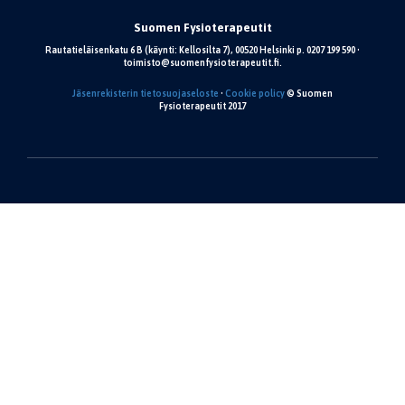
Suomen Fysioterapeutit
Rautatieläisenkatu 6 B (käynti: Kellosilta 7), 00520 Helsinki p. 0207 199 590 •
toimisto@suomenfysioterapeutit.fi.
Jäsenrekisterin tietosuojaseloste
•
Cookie policy
© Suomen
Fysioterapeutit 2017