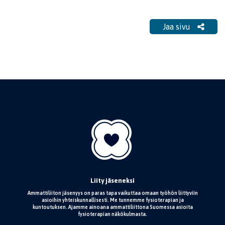
Jaa sivu
Liity jäseneksi
Ammattiliiton jäsenyys on paras tapa vaikuttaa omaan työhön liittyviin
asioihin yhteiskunnallisesti. Me tunnemme fysioterapian ja
kuntoutuksen. Ajamme ainoana ammattiliittona Suomessa asioita
fysioterapian näkökulmasta.