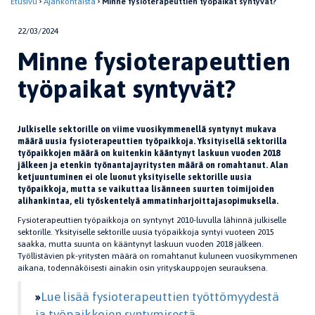
Etusivu
Ajankohtaista
Minne fysioterapeuttien työpaikat syntyvät?
22/03/2024
Minne fysioterapeuttien
työpaikat syntyvät?
Julkiselle sektorille on viime vuosikymmenellä syntynyt mukava
määrä uusia fysioterapeuttien työpaikkoja. Yksityisellä sektorilla
työpaikkojen määrä on kuitenkin kääntynyt laskuun vuoden 2018
jälkeen ja etenkin työnantajayritysten määrä on romahtanut. Alan
ketjuuntuminen ei ole luonut yksityiselle sektorille uusia
työpaikkoja, mutta se vaikuttaa lisänneen suurten toimijoiden
alihankintaa, eli työskentelyä ammatinharjoittajasopimuksella.
Fysioterapeuttien työpaikkoja on syntynyt 2010-luvulla lähinnä julkiselle
sektorille. Yksityiselle sektorille uusia työpaikkoja syntyi vuoteen 2015
saakka, mutta suunta on kääntynyt laskuun vuoden 2018 jälkeen.
Työllistävien pk-yritysten määrä on romahtanut kuluneen vuosikymmenen
aikana, todennäköisesti ainakin osin yrityskauppojen seurauksena.
»
Lue lisää fysioterapeuttien työttömyydestä
ja työpaikkojen syntymisestä