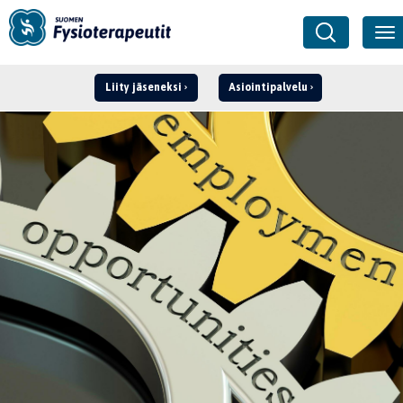
Liity jäseneksi
Asiointipalvelu
Kirjaudu ›