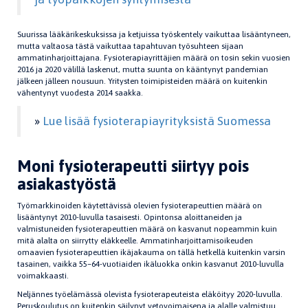
Suurissa lääkärikeskuksissa ja ketjuissa työskentely vaikuttaa lisääntyneen,
mutta valtaosa tästä vaikuttaa tapahtuvan työsuhteen sijaan
ammatinharjoittajana. Fysioterapiayrittäjien määrä on tosin sekin vuosien
2016 ja 2020 välillä laskenut, mutta suunta on kääntynyt pandemian
jälkeen jälleen nousuun. Yritysten toimipisteiden määrä on kuitenkin
vähentynyt vuodesta 2014 saakka.
»
Lue lisää fysioterapiayrityksistä Suomessa
Moni fysioterapeutti siirtyy pois
asiakastyöstä
Työmarkkinoiden käytettävissä olevien fysioterapeuttien määrä on
lisääntynyt 2010-luvulla tasaisesti. Opintonsa aloittaneiden ja
valmistuneiden fysioterapeuttien määrä on kasvanut nopeammin kuin
mitä alalta on siirrytty eläkkeelle. Ammatinharjoittamisoikeuden
omaavien fysioterapeuttien ikäjakauma on tällä hetkellä kuitenkin varsin
tasainen, vaikka 55–64-vuotiaiden ikäluokka onkin kasvanut 2010-luvulla
voimakkaasti.
Neljännes työelämässä olevista fysioterapeuteista eläköityy 2020-luvulla.
Peruskoulutus on kuitenkin säilynyt vetovoimaisena ja alalle valmistuu