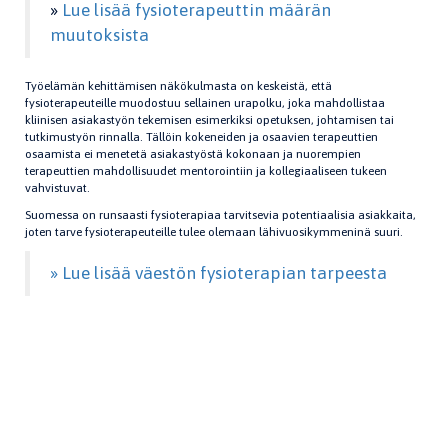
»
Lue lisää fysioterapeuttin määrän
muutoksista
Työelämän kehittämisen näkökulmasta on keskeistä, että
fysioterapeuteille muodostuu sellainen urapolku, joka mahdollistaa
kliinisen asiakastyön tekemisen esimerkiksi opetuksen, johtamisen tai
tutkimustyön rinnalla. Tällöin kokeneiden ja osaavien terapeuttien
osaamista ei menetetä asiakastyöstä kokonaan ja nuorempien
terapeuttien mahdollisuudet mentorointiin ja kollegiaaliseen tukeen
vahvistuvat.
Suomessa on runsaasti fysioterapiaa tarvitsevia potentiaalisia asiakkaita,
joten tarve fysioterapeuteille tulee olemaan lähivuosikymmeninä suuri.
» Lue lisää väestön fysioterapian tarpeesta